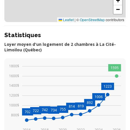
+
−
Leaflet
|
©
OpenStreetMap
contributors
Statistiques
Loyer moyen d'un logement de 2 chambres à La Cité-
Limoilou (Québec)
1800$
1595
1600$
1400$
1223
1200$
1006
892
1000$
819
814
755
742
734
722
702
800$
2016
2018
2020
2022
2024
2026