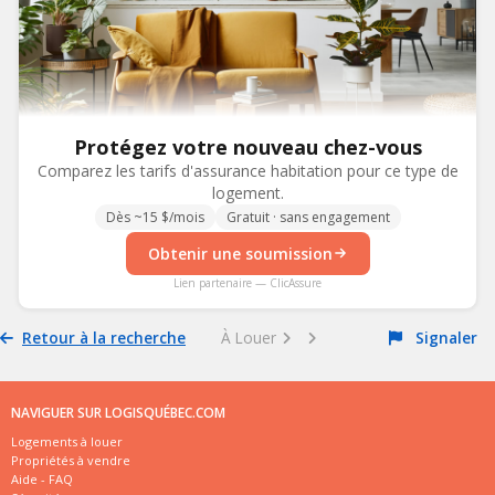
Protégez votre nouveau chez-vous
Comparez les tarifs d'assurance habitation pour ce type de
logement.
Dès ~15 $/mois
Gratuit · sans engagement
Obtenir une soumission
Lien partenaire — ClicAssure
Retour à la recherche
À Louer
Signaler
NAVIGUER SUR LOGISQUÉBEC.COM
Logements à louer
Propriétés à vendre
Aide - FAQ