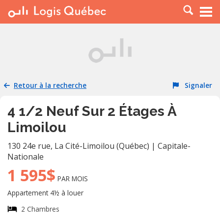
À LOUER
À VENDRE
PLACER UNE ANNONCE
SERVICE PRO
Retour à la recherche
Signaler
RESSOURCES
4 1/2 Neuf Sur 2 Étages À
Limoilou
130 24e rue
,
La Cité-Limoilou (Québec)
|
Capitale-
Nationale
1 595$
PAR MOIS
Appartement 4½ à louer
2 Chambres