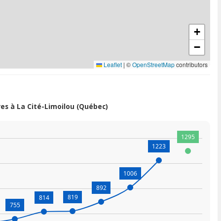
+
−
Leaflet
|
©
OpenStreetMap
contributors
s à La Cité-Limoilou (Québec)
1295
1223
1006
892
819
814
755