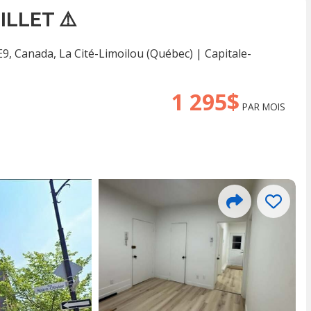
ILLET ⚠️
E9, Canada
,
La Cité-Limoilou (Québec)
|
Capitale-
1 295$
PAR MOIS