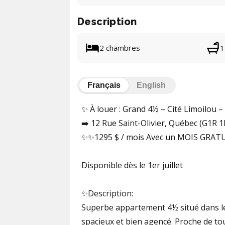
Description
2 chambres
1
Français
English
✨ À louer : Grand 4½ – Cité Limoilou – 1
➡️ 12 Rue Saint-Olivier, Québec (G1R 1
✨✨1295 $ / mois Avec un MOIS GRA
Disponible dès le 1er juillet
✨Description:
Superbe appartement 4½ situé dans le
spacieux et bien agencé. Proche de tous