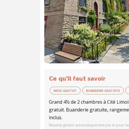
Ce qu'il faut savoir
MOIS GRATUIT
BUANDERIE GRATUITE
Grand 4½ de 2 chambres à Cité Limoil
gratuit. Buanderie gratuite, rangemen
inclus.
Résumé généré automatiquement par IA pour facil