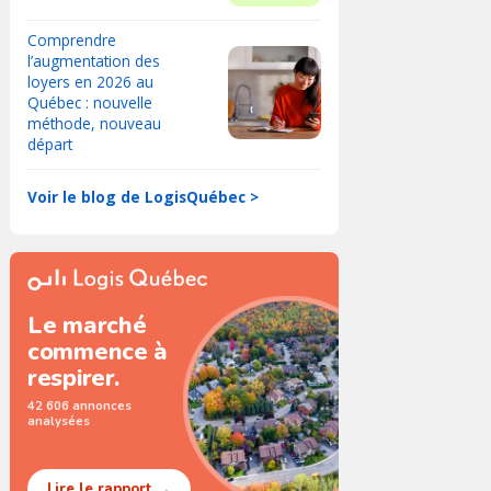
Comprendre
l’augmentation des
loyers en 2026 au
Québec : nouvelle
méthode, nouveau
départ
Voir le blog de LogisQuébec >
Le marché
commence à
respirer.
42 606 annonces
analysées
Lire le rapport →