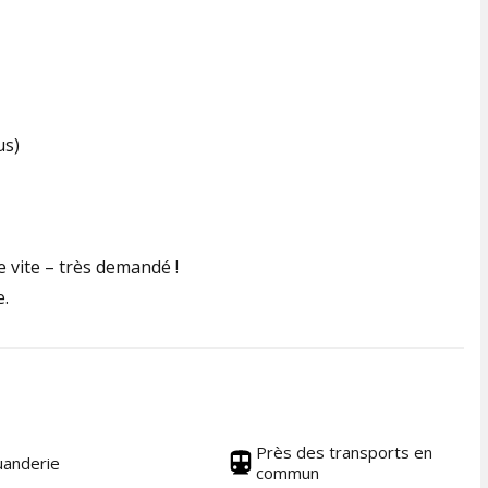
us)
e vite – très demandé !
e.
Près des transports en
uanderie
commun