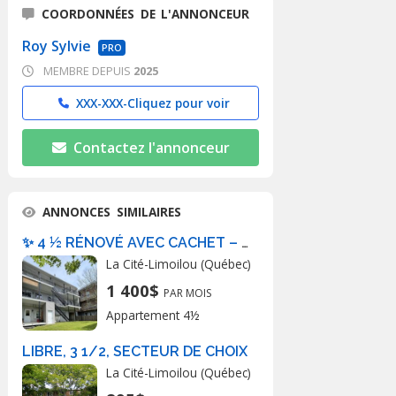
COORDONNÉES DE L'ANNONCEUR
Roy Sylvie
PRO
MEMBRE DEPUIS
2025
XXX-XXX-
Cliquez pour voir
Contactez l'annonceur
ANNONCES SIMILAIRES
✨ 4 ½ RÉNOVÉ AVEC CACHET – Quartier Sain
La Cité-Limoilou (Québec)
1 400$
PAR MOIS
Appartement 4½
LIBRE, 3 1/2, SECTEUR DE CHOIX
La Cité-Limoilou (Québec)