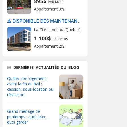
895$
PAR MOIS
Appartement 3½
⚠️ DISPONIBLE DÉS MAINTENANT ⚠️
La Cité-Limoilou (Québec)
1 100$
PAR MOIS
Appartement 2½
DERNIÈRES ACTUALITÉS DU BLOG
Quitter son logement
avant la fin du bail :
cession, sous-location ou
résiliation
Grand ménage de
printemps : quoi jeter,
quoi garder