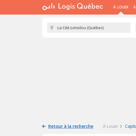
À LOUER
À
Retour à la recherche
À Louer
Capit