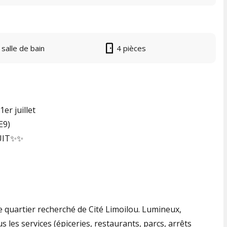
 salle de bain
4 pièces
er juillet
E9)
TUIT✨✨
 quartier recherché de Cité Limoilou. Lumineux,
 les services (épiceries, restaurants, parcs, arrêts