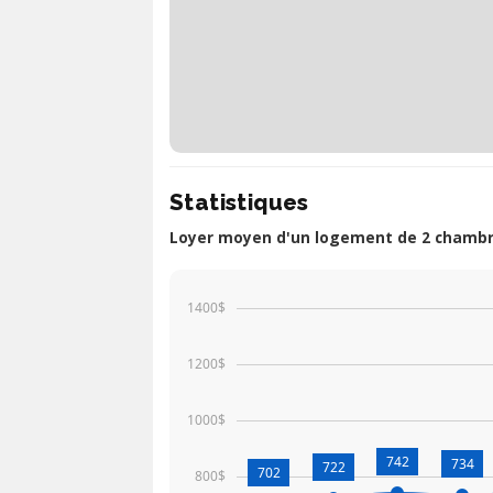
Statistiques
Loyer moyen d'un logement de 2 chambre
1400$
1200$
1000$
742
734
722
702
800$