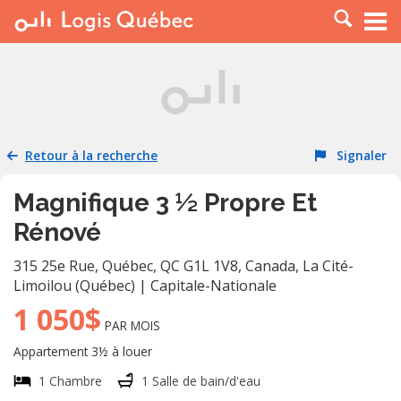
À LOUER
À VENDRE
PLACER UNE ANNONCE
SERVICE PRO
Retour à la recherche
Signaler
RESSOURCES
Magnifique 3 ½ Propre Et
Rénové
315 25e Rue, Québec, QC G1L 1V8, Canada
,
La Cité-
Limoilou (Québec)
|
Capitale-Nationale
1 050$
PAR MOIS
Appartement 3½ à louer
1 Chambre
1 Salle de bain/d'eau