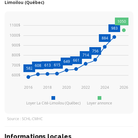
Limoilou (Québec)
1050
1100$
983
1000$
884
900$
756
800$
714
661
649
615
700$
613
608
582
600$
2016
2018
2020
2022
2024
2026
Loyer La Cité-Limoilou (Québec)
Loyer annonce
Source : SCHL-CMHC
Informations locales