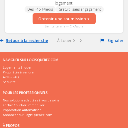
logement.
Dès ~15 $/mois
Gratuit · sans engagement
Obtenir une soumission
Lien partenaire — ClicAssure
Retour à la recherche
À Louer
Signaler
NAVIGUER SUR LOGISQUÉBEC.COM
Logements à louer
Propriétés à vendre
Aide - FAQ
Sécurité
POUR LES PROFESSIONNELS
Nos solutions adaptées à vos besoins
Forfait Courtier Immobilier
Importation Automatisée
Annoncer sur LogisQuébec.com
À PROPOS