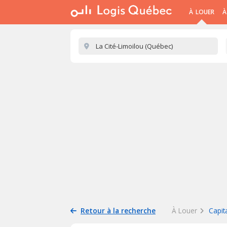
À LOUER
À
Retour à la recherche
À Louer
Capit