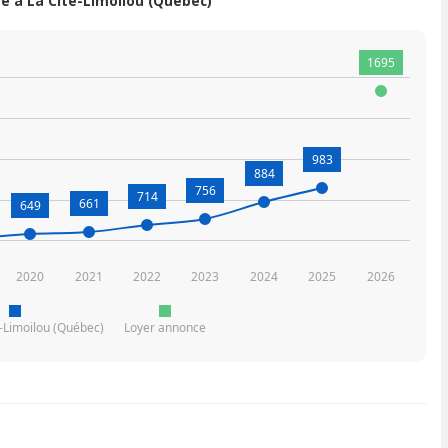
 à La Cité-Limoilou (Québec)
1695
983
884
756
714
661
649
2020
2021
2022
2023
2024
2025
2026
é-Limoilou (Québec)
Loyer annonce