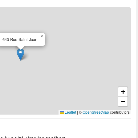
×
640 Rue Saint-Jean
+
−
Leaflet
|
©
OpenStreetMap
contributors