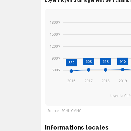
Loyer moyen d'un logement de 1 chambre
1800$
1500$
1200$
900$
615
608
613
582
600$
2016
2017
2018
2019
Loyer La Cit
Source : SCHL-CMHC
Informations locales