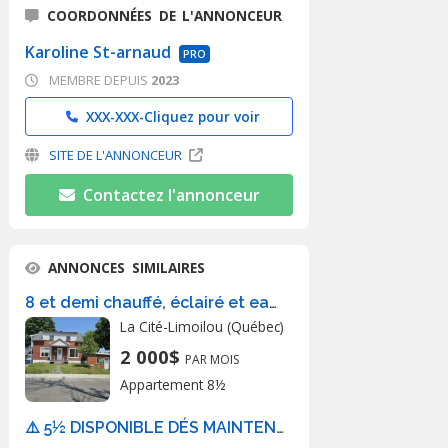
COORDONNÉES DE L'ANNONCEUR
Karoline St-arnaud
PRO
MEMBRE DEPUIS
2023
XXX-XXX-
Cliquez pour voir
SITE DE L'ANNONCEUR
Contactez l'annonceur
ANNONCES SIMILAIRES
8 et demi chauffé, éclairé et eau chaude
La Cité-Limoilou (Québec)
2 000$
PAR MOIS
Appartement 8½
⚠️ 5½ DISPONIBLE DÉS MAINTENANT⚠️