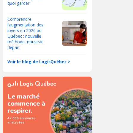
quoi garder
Comprendre
l’augmentation des
loyers en 2026 au
Québec : nouvelle
méthode, nouveau
départ
Voir le blog de LogisQuébec >
Le marché
commence à
respirer.
42 606 annonces
analysées