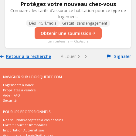
Protégez votre nouveau chez-vous
Comparez les tarifs d'assurance habitation pour ce type de
logement.
Dès ~15 $/mois
Gratuit · sans engagement
Obtenir une soumission
Lien partenaire — ClicAssure
Retour à la recherche
À Louer
Signaler
NAVIGUER SUR LOGISQUÉBEC.COM
Logements à louer
Propriétés à vendre
Aide - FAQ
Sécurité
POUR LES PROFESSIONNELS
Nos solutions adaptées à vos besoins
Forfait Courtier Immobilier
Importation Automatisée
Annoncer sur LogisQuébec.com