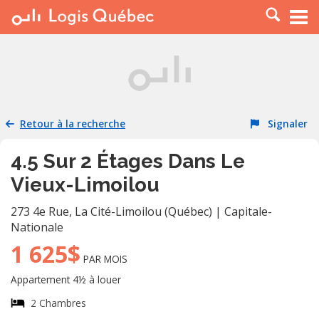
À LOUER
À VENDRE
PLACER UNE ANNONCE
SERVICE PRO
Retour à la recherche
Signaler
RESSOURCES
4.5 Sur 2 Étages Dans Le
Vieux-Limoilou
273 4e Rue
,
La Cité-Limoilou (Québec)
|
Capitale-
Nationale
1 625$
PAR MOIS
Appartement 4½ à louer
2 Chambres