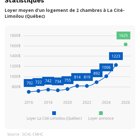
Statistiques
Loyer moyen d'un logement de 2 chambres à La Cité-
Limoilou (Québec)
1800$
1625
1600$
1400$
1223
1200$
1006
892
1000$
814
819
755
742
734
722
702
800$
2016
2018
2020
2022
2024
2026
Loyer La Cité-Limoilou (Québec)
Loyer annonce
Source : SCHL-CMHC