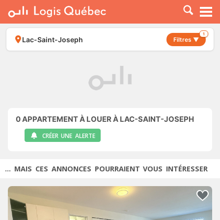
À LOUER
À VENDRE
1
Lac-Saint-Joseph
Filtres ▼
PLACER UNE ANNONCE
SERVICE PRO
RESSOURCES
0
APPARTEMENT À LOUER À LAC-SAINT-JOSEPH
CRÉER UNE ALERTE
... MAIS CES ANNONCES POURRAIENT VOUS INTÉRESSER