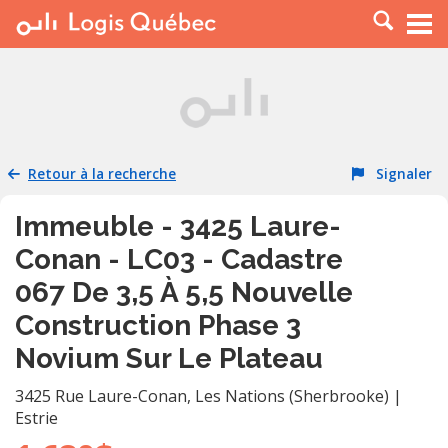
À LOUER
À VENDRE
PLACER UNE ANNONCE
SERVICE PRO
Retour à la recherche
Signaler
RESSOURCES
Immeuble - 3425 Laure-
Conan - LC03 - Cadastre
067 De 3,5 À 5,5 Nouvelle
Construction Phase 3
Novium Sur Le Plateau
3425 Rue Laure-Conan
,
Les Nations (Sherbrooke)
|
Estrie