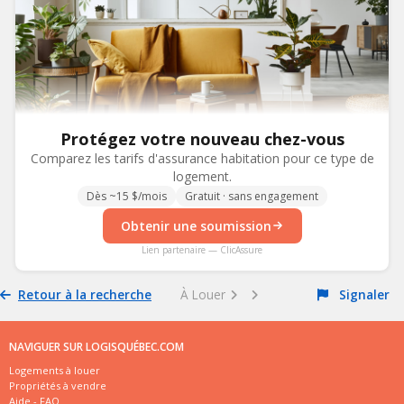
Protégez votre nouveau chez-vous
Comparez les tarifs d'assurance habitation pour ce type de
logement.
Dès ~15 $/mois
Gratuit · sans engagement
Obtenir une soumission
Lien partenaire — ClicAssure
Retour à la recherche
À Louer
Signaler
NAVIGUER SUR LOGISQUÉBEC.COM
Logements à louer
Propriétés à vendre
Aide - FAQ