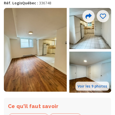
Réf. LogisQuébec :
336748
Voir les 9 photos
Ce qu'il faut savoir