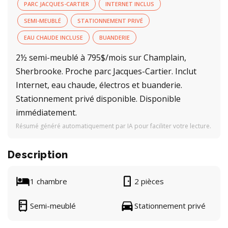
PARC JACQUES-CARTIER
INTERNET INCLUS
SEMI-MEUBLÉ
STATIONNEMENT PRIVÉ
EAU CHAUDE INCLUSE
BUANDERIE
2½ semi-meublé à 795$/mois sur Champlain,
Sherbrooke. Proche parc Jacques-Cartier. Inclut
Internet, eau chaude, électros et buanderie.
Stationnement privé disponible. Disponible
immédiatement.
Résumé généré automatiquement par IA pour faciliter votre lecture.
Description
1 chambre
2 pièces
Semi-meublé
Stationnement privé