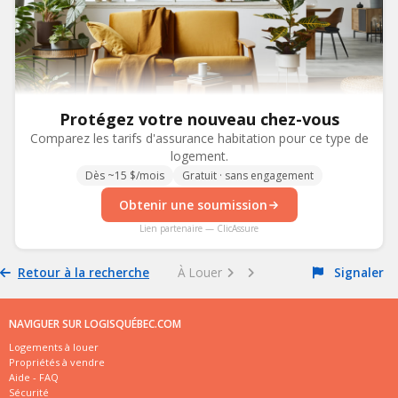
Protégez votre nouveau chez-vous
Comparez les tarifs d'assurance habitation pour ce type de
logement.
Dès ~15 $/mois
Gratuit · sans engagement
Obtenir une soumission
Lien partenaire — ClicAssure
Retour à la recherche
À Louer
Signaler
NAVIGUER SUR LOGISQUÉBEC.COM
Logements à louer
Propriétés à vendre
Aide - FAQ
Sécurité