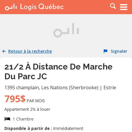
À LOUER
À VENDRE
PLACER UNE ANNONCE
SERVICE PRO
Retour à la recherche
Signaler
RESSOURCES
21/2 À Distance De Marche
Du Parc JC
1395 champlain
,
Les Nations (Sherbrooke)
|
Estrie
795$
PAR MOIS
Appartement 2½ à louer
1 Chambre
Disponible à partir de :
Immédiatement