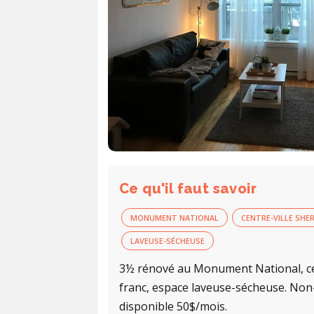
Ce qu'il faut savoir
MONUMENT NATIONAL
CENTRE-VILLE SH
LAVEUSE-SÉCHEUSE
3½ rénové au Monument National, cen
franc, espace laveuse-sécheuse. Non
disponible 50$/mois.