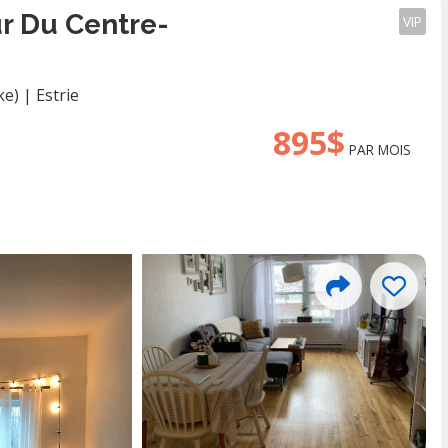
r Du Centre-
VIP
ke)
|
Estrie
895$
PAR MOIS