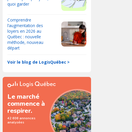
quoi garder
Comprendre
l’augmentation des
loyers en 2026 au
Québec : nouvelle
méthode, nouveau
départ
Voir le blog de LogisQuébec >
Le marché
commence à
respirer.
42 606 annonces
analysées