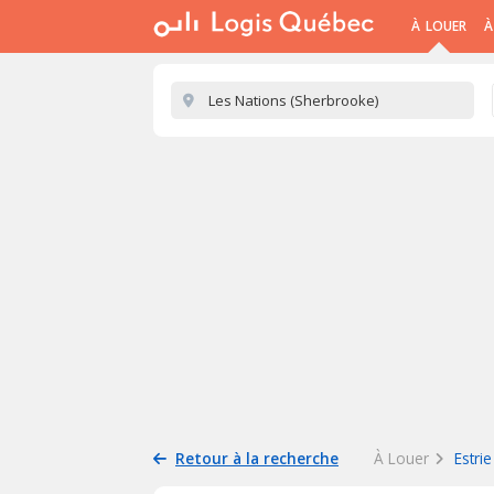
À LOUER
À
Retour à la recherche
À Louer
Estrie