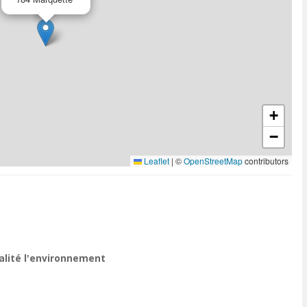
+
−
Leaflet
|
©
OpenStreetMap
contributors
ualité l'environnement