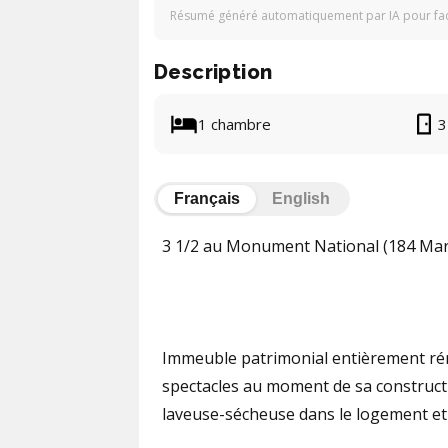
Résumé généré automatiquement par IA pour facil
Description
1 chambre
3
Français
English
3 1/2 au Monument National (184 Mar
Immeuble patrimonial entièrement rén
spectacles au moment de sa constructi
laveuse-sécheuse dans le logement et