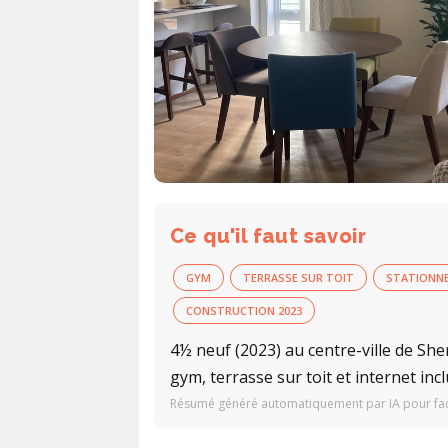
Ce qu'il faut savoir
GYM
TERRASSE SUR TOIT
STATIONN
CONSTRUCTION 2023
4½ neuf (2023) au centre-ville de Sh
gym, terrasse sur toit et internet i
Résumé généré automatiquement par IA pour facil