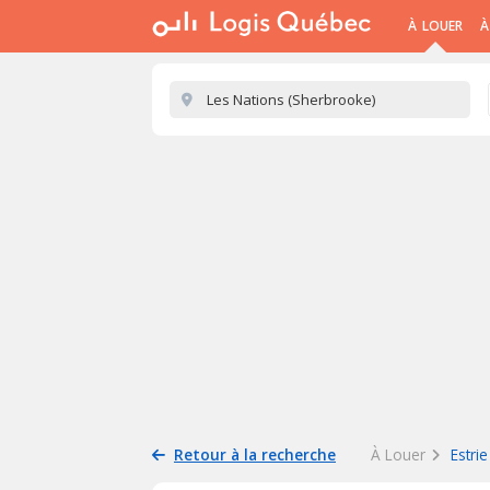
À LOUER
À
Retour à la recherche
À Louer
Estrie