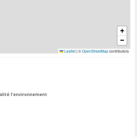
+
−
Leaflet
|
©
OpenStreetMap
contributors
ualité l'environnement