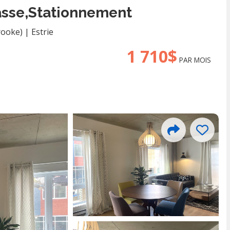
asse,stationnement
rooke)
|
Estrie
1 710$
PAR MOIS