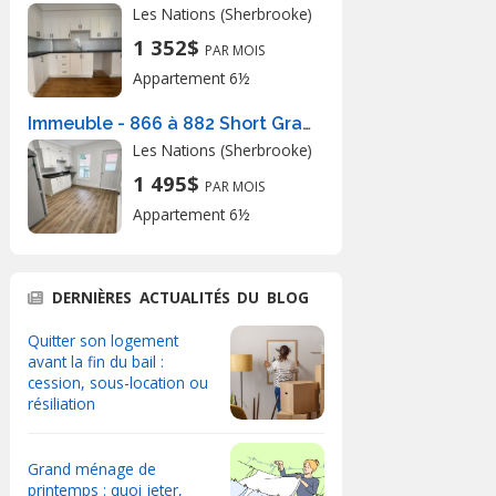
Les Nations (Sherbrooke)
1 352$
PAR MOIS
Appartement 6½
Immeuble - 866 à 882 Short Grand 6 1/2 à Sherbrooke
Les Nations (Sherbrooke)
1 495$
PAR MOIS
Appartement 6½
DERNIÈRES ACTUALITÉS DU BLOG
Quitter son logement
avant la fin du bail :
cession, sous-location ou
résiliation
Grand ménage de
printemps : quoi jeter,