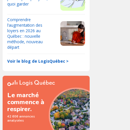
quoi garder
Comprendre
l’augmentation des
loyers en 2026 au
Québec : nouvelle
méthode, nouveau
départ
Voir le blog de LogisQuébec >
Le marché
commence à
respirer.
42 606 annonces
analysées