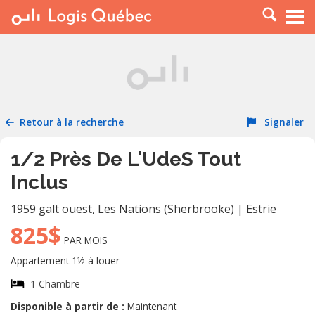
À LOUER
À VENDRE
PLACER UNE ANNONCE
SERVICE PRO
Retour à la recherche
Signaler
RESSOURCES
1/2 Près De L'UdeS Tout
Inclus
1959 galt ouest
,
Les Nations (Sherbrooke)
|
Estrie
825$
PAR MOIS
Appartement 1½ à louer
1 Chambre
Disponible à partir de :
Maintenant