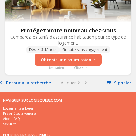
Protégez votre nouveau chez-vous
Comparez les tarifs d'assurance habitation pour ce type de
logement.
Dès ~15 $/mois
Gratuit · sans engagement
Obtenir une soumission
Lien partenaire — ClicAssure
Retour à la recherche
À Louer
Signaler
NAVIGUER SUR LOGISQUÉBEC.COM
Logements à louer
Propriétés à vendre
Aide - FAQ
Sécurité
POUR LES PROFESSIONNELS