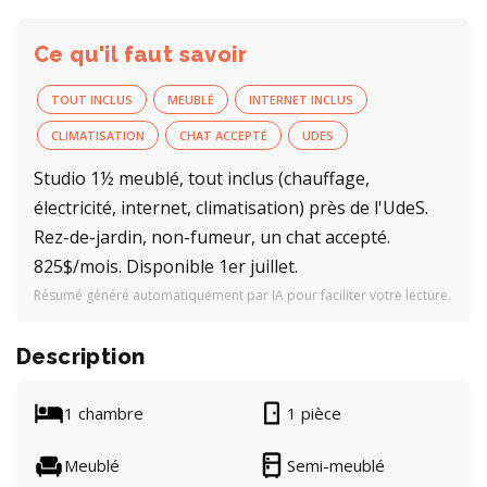
Ce qu'il faut savoir
TOUT INCLUS
MEUBLÉ
INTERNET INCLUS
CLIMATISATION
CHAT ACCEPTÉ
UDES
Studio 1½ meublé, tout inclus (chauffage,
électricité, internet, climatisation) près de l'UdeS.
Rez-de-jardin, non-fumeur, un chat accepté.
825$/mois. Disponible 1er juillet.
Résumé généré automatiquement par IA pour faciliter votre lecture.
Description
1 chambre
1 pièce
Meublé
Semi-meublé