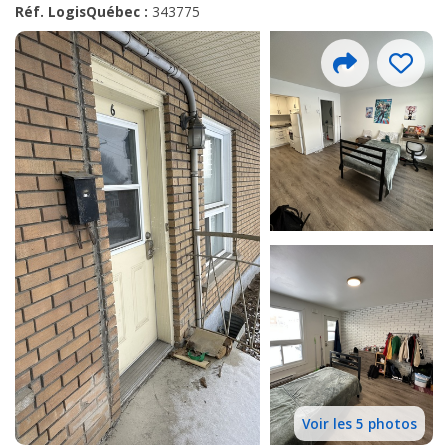
Réf. LogisQuébec :
343775
Voir les 5 photos