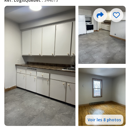
Réf. LogisQuébec :
344073
Voir les 8 photos