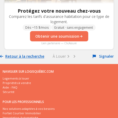
Protégez votre nouveau chez-vous
Comparez les tarifs d'assurance habitation pour ce type de
logement.
Dès ~15 $/mois
Gratuit · sans engagement
Obtenir une soumission
Lien partenaire — ClicAssure
Retour à la recherche
À Louer
Signaler
NAVIGUER SUR LOGISQUÉBEC.COM
Logements à louer
Propriétés à vendre
Aide - FAQ
Sécurité
POUR LES PROFESSIONNELS
Nos solutions adaptées à vos besoins
Forfait Courtier Immobilier
Importation Automatisée