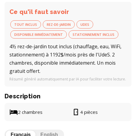
Ce qu'il faut savoir
TOUT INCLUS
REZ-DE-JARDIN
UDES
DISPONIBLE IMMÉDIATEMENT
STATIONNEMENT INCLUS
4½ rez-de-jardin tout inclus (chauffage, eau, WiFi,
stationnement) à 1192$/mois près de l'UdeS. 2
chambres, disponible immédiatement. Un mois
gratuit offert.
Résumé généré automatiquement par IA pour faciliter votre lecture.
Description
2 chambres
4 pièces
Français
English