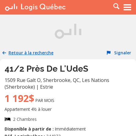
À LOUER
À VENDRE
PLACER UNE ANNONCE
SERVICE PRO
Retour à la recherche
Signaler
RESSOURCES
41/2 Près De L'UdeS
1509 Rue Galt O, Sherbrooke, QC
,
Les Nations
(Sherbrooke)
|
Estrie
1 192$
PAR MOIS
Appartement 4½ à louer
2 Chambres
Disponible à partir de :
Immédiatement