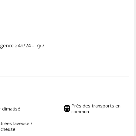
gence 24h/24 – 7j/7.
Près des transports en
r climatisé
commun
trées laveuse /
écheuse