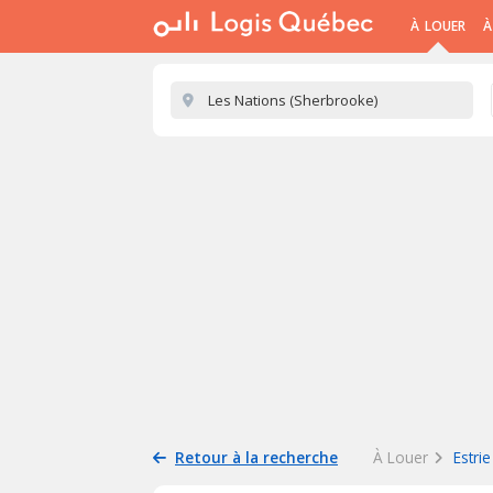
À LOUER
À
Retour à la recherche
À Louer
Estrie