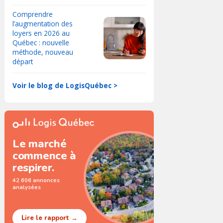
Comprendre
l’augmentation des
loyers en 2026 au
Québec : nouvelle
méthode, nouveau
départ
Voir le blog de LogisQuébec >
Le marché
commence à
respirer.
42 606 annonces
analysées
Lire le rapport →