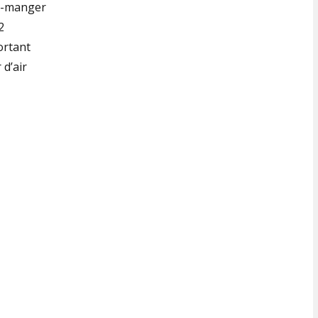
de-manger
2
ortant
d’air