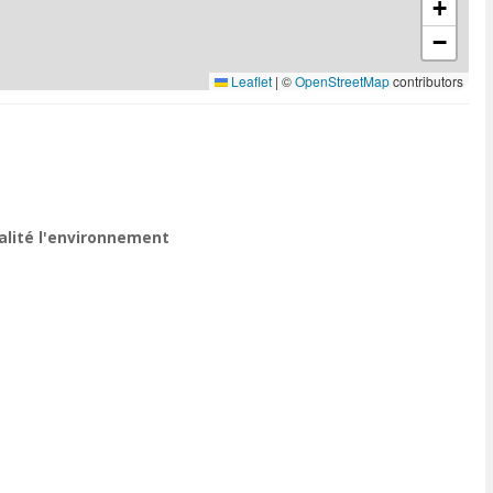
+
−
Leaflet
|
©
OpenStreetMap
contributors
ualité l'environnement