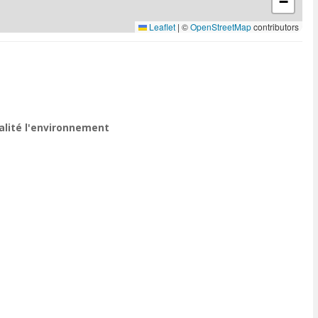
−
Leaflet
|
©
OpenStreetMap
contributors
ualité l'environnement