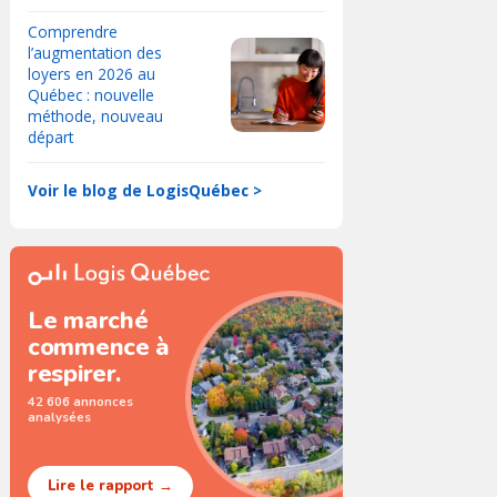
Comprendre
l’augmentation des
loyers en 2026 au
Québec : nouvelle
méthode, nouveau
départ
Voir le blog de LogisQuébec >
Le marché
commence à
respirer.
42 606 annonces
analysées
Lire le rapport →