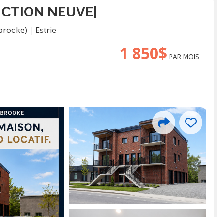
UCTION NEUVE|
brooke)
|
Estrie
1 850$
PAR MOIS