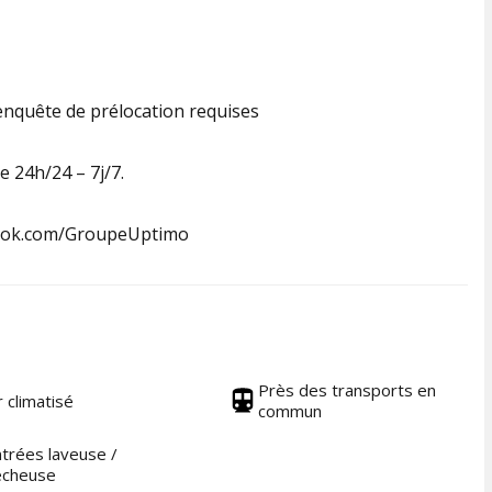
t enquête de prélocation requises
e 24h/24 – 7j/7.
ook.com/GroupeUptimo
Près des transports en
r climatisé
commun
trées laveuse /
écheuse