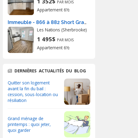
1 352$
PAR MOIS
Appartement 6½
Immeuble - 866 à 882 Short Grand 6 1/2 à Sherbrooke
Les Nations (Sherbrooke)
1 495$
PAR MOIS
Appartement 6½
DERNIÈRES ACTUALITÉS DU BLOG
Quitter son logement
avant la fin du bail :
cession, sous-location ou
résiliation
Grand ménage de
printemps : quoi jeter,
quoi garder