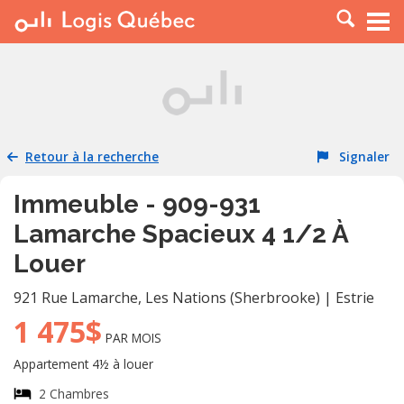
À LOUER
À VENDRE
PLACER UNE ANNONCE
SERVICE PRO
Retour à la recherche
Signaler
RESSOURCES
Immeuble - 909-931
Lamarche Spacieux 4 1/2 À
Louer
921 Rue Lamarche
,
Les Nations (Sherbrooke)
|
Estrie
1 475$
PAR MOIS
Appartement 4½ à louer
2 Chambres