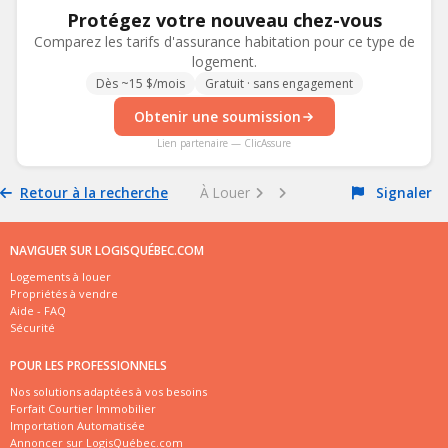
Protégez votre nouveau chez-vous
Comparez les tarifs d'assurance habitation pour ce type de
logement.
Dès ~15 $/mois
Gratuit · sans engagement
Obtenir une soumission
Lien partenaire — ClicAssure
Retour à la recherche
À Louer
Signaler
NAVIGUER SUR LOGISQUÉBEC.COM
Logements à louer
Propriétés à vendre
Aide - FAQ
Sécurité
POUR LES PROFESSIONNELS
Nos solutions adaptées à vos besoins
Forfait Courtier Immobilier
Importation Automatisée
Annoncer sur LogisQuébec.com