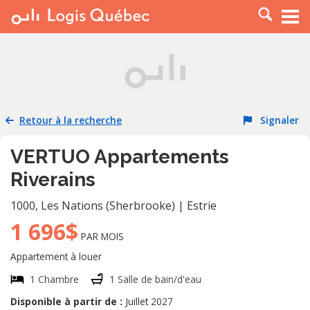
À LOUER
À VENDRE
PLACER UNE ANNONCE
SERVICE PRO
Retour à la recherche
Signaler
RESSOURCES
VERTUO Appartements
Riverains
1000
,
Les Nations (Sherbrooke)
|
Estrie
1 696$
PAR MOIS
Appartement à louer
1 Chambre
1 Salle de bain/d'eau
Disponible à partir de :
Juillet 2027