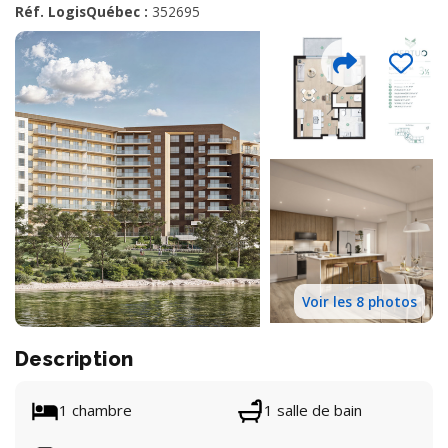
Réf. LogisQuébec :
352695
Voir les 8 photos
Description
1 chambre
1 salle de bain