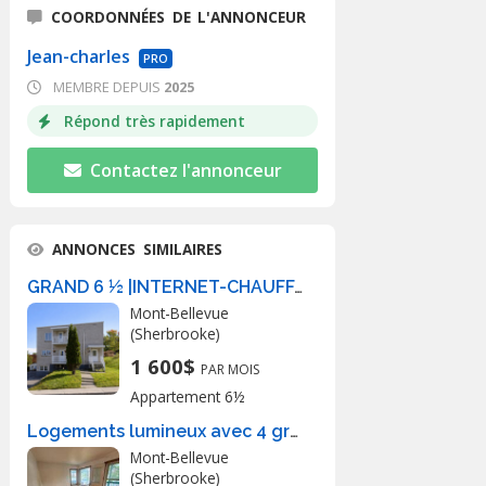
COORDONNÉES DE L'ANNONCEUR
Jean-charles
PRO
MEMBRE DEPUIS
2025
Répond très rapidement
Contactez l'annonceur
ANNONCES SIMILAIRES
GRAND 6 ½ |INTERNET-CHAUFFAGE-EAU CHAUDE
Mont-Bellevue
(Sherbrooke)
1 600$
PAR MOIS
Appartement 6½
Logements lumineux avec 4 grd chambres
Mont-Bellevue
(Sherbrooke)