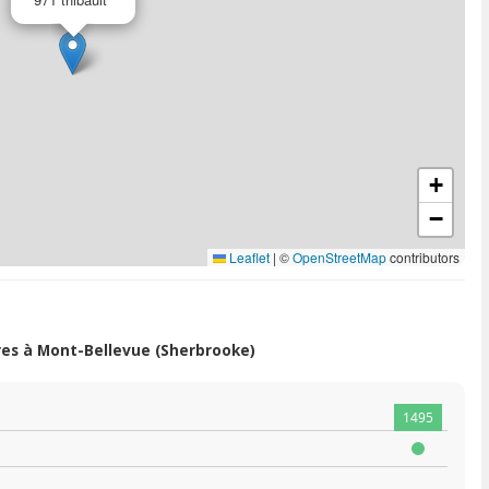
+
−
Leaflet
|
©
OpenStreetMap
contributors
es à Mont-Bellevue (Sherbrooke)
1495