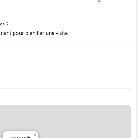
se ?
nant pour planifier une visite.
×
971 thibault