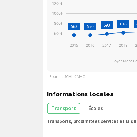
1200$
1000$
800$
616
593
568
570
600$
2015
2016
2017
2018
Loyer Mont-Be
Source : SCHL-CMHC
Informations locales
Transport
Écoles
Transports, proximitées services et la q