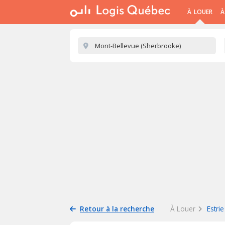
À LOUER
À
Retour à la recherche
À Louer
Estrie