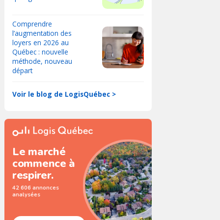
Comprendre
l’augmentation des
loyers en 2026 au
Québec : nouvelle
méthode, nouveau
départ
Voir le blog de LogisQuébec >
Le marché
commence à
respirer.
42 606 annonces
analysées