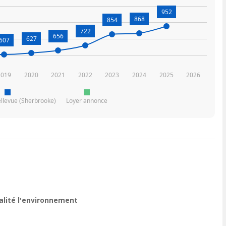
952
868
854
722
656
627
607
2019
2020
2021
2022
2023
2024
2025
2026
llevue (Sherbrooke)
Loyer annonce
ualité l'environnement