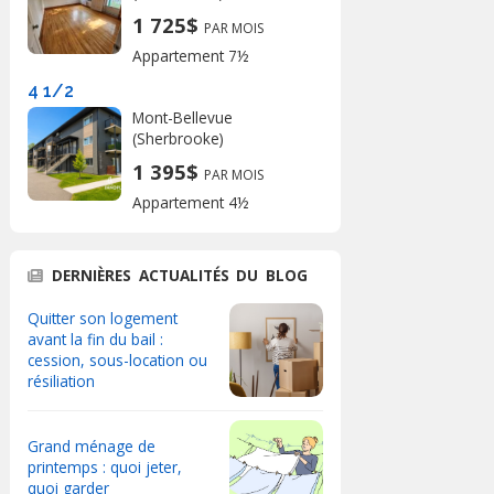
1 725$
PAR MOIS
Appartement 7½
4 1/2
Mont-Bellevue
(Sherbrooke)
1 395$
PAR MOIS
Appartement 4½
DERNIÈRES ACTUALITÉS DU BLOG
Quitter son logement
avant la fin du bail :
cession, sous-location ou
résiliation
Grand ménage de
printemps : quoi jeter,
quoi garder