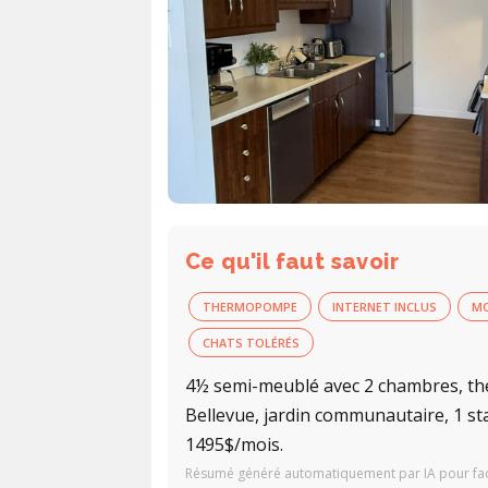
Ce qu'il faut savoir
THERMOPOMPE
INTERNET INCLUS
MO
CHATS TOLÉRÉS
4½ semi-meublé avec 2 chambres, th
Bellevue, jardin communautaire, 1 sta
1495$/mois.
Résumé généré automatiquement par IA pour facil