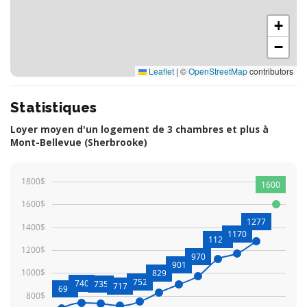
+
−
Leaflet
|
©
OpenStreetMap
contributors
Statistiques
Loyer moyen d'un logement de 3 chambres et plus à
Mont-Bellevue (Sherbrooke)
1800$
1600
1600$
1277
1400$
1170
1125
1200$
970
901
1000$
829
752
740
735
717
691
800$