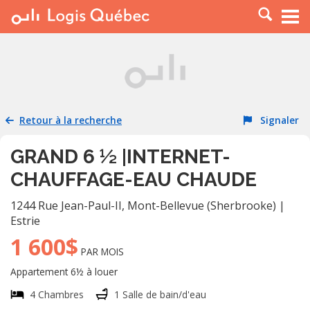
À LOUER
À VENDRE
PLACER UNE ANNONCE
SERVICE PRO
Retour à la recherche
Signaler
RESSOURCES
GRAND 6 ½ |INTERNET-
CHAUFFAGE-EAU CHAUDE
1244 Rue Jean-Paul-II
,
Mont-Bellevue (Sherbrooke)
|
Estrie
1 600$
PAR MOIS
Appartement 6½ à louer
4 Chambres
1 Salle de bain/d'eau