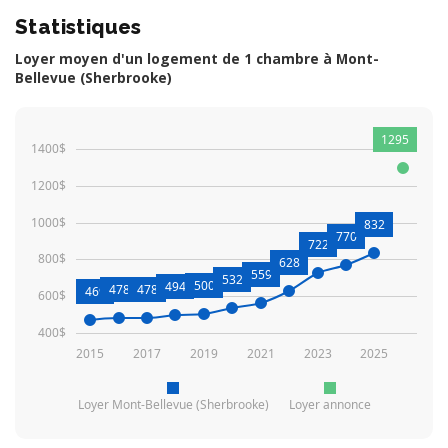
Statistiques
Loyer moyen d'un logement de 1 chambre à Mont-
Bellevue (Sherbrooke)
1295
1400$
1200$
1000$
832
770
722
800$
628
559
532
500
494
478
478
469
600$
400$
2015
2017
2019
2021
2023
2025
Loyer Mont-Bellevue (Sherbrooke)
Loyer annonce