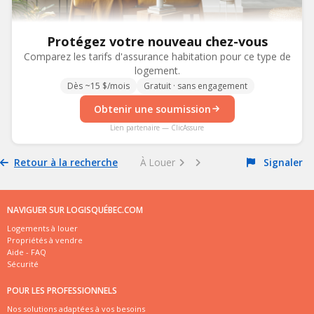
Protégez votre nouveau chez-vous
Comparez les tarifs d'assurance habitation pour ce type de
logement.
Dès ~15 $/mois
Gratuit · sans engagement
Obtenir une soumission
Lien partenaire — ClicAssure
Retour à la recherche
À Louer
Signaler
NAVIGUER SUR LOGISQUÉBEC.COM
Logements à louer
Propriétés à vendre
Aide - FAQ
Sécurité
POUR LES PROFESSIONNELS
Nos solutions adaptées à vos besoins