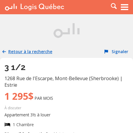
À LOUER
À VENDRE
PLACER UNE ANNONCE
SERVICE PRO
Retour à la recherche
Signaler
RESSOURCES
3 1/2
1268 Rue de l'Escarpe
,
Mont-Bellevue (Sherbrooke)
|
Estrie
1 295$
PAR MOIS
À discuter
Appartement 3½ à louer
1 Chambre