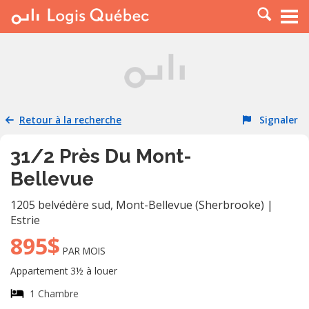
À LOUER
À VENDRE
PLACER UNE ANNONCE
SERVICE PRO
Retour à la recherche
Signaler
RESSOURCES
31/2 Près Du Mont-
Bellevue
1205 belvédère sud
,
Mont-Bellevue (Sherbrooke)
|
Estrie
895$
PAR MOIS
Appartement 3½ à louer
1 Chambre