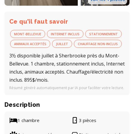
Ce qu'il faut savoir
MONT-BELLEVUE
INTERNET INCLUS
STATIONNEMENT
ANIMAUX ACCEPTÉS
JUILLET
CHAUFFAGE NON-INCLUS
3½ disponible juillet à Sherbrooke près du Mont-
Bellevue. 1 chambre, stationnement inclus, Internet
inclus, animaux acceptés. Chauffage/électricité non
inclus. 895$/mois.
Résumé généré automatiquement par IA pour faciliter votre lecture.
Description
1 chambre
3 pièces