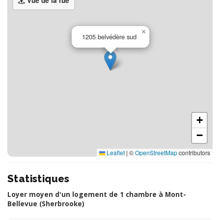
Vue de la rue
×
1205 belvédère sud
+
−
Leaflet
|
©
OpenStreetMap
contributors
Statistiques
Loyer moyen d'un logement de 1 chambre à Mont-
Bellevue (Sherbrooke)