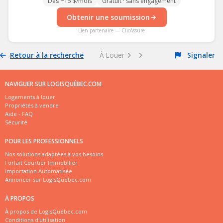
Dès ~15 $/mois
Gratuit · sans engagement
Obtenir une soumission
Lien partenaire — ClicAssure
Retour à la recherche
À Louer
Signaler
NAVIGUER SUR LOGISQUÉBEC.COM
Logements à louer
Propriétés à vendre
Aide - FAQ
Sécurité
POUR LES PROFESSIONNELS
Nos solutions adaptées à vos besoins
Forfait Courtier Immobilier
Importation Automatisée
Annoncer sur LogisQuébec.com
À PROPOS
À propos de LogisQuébec.com
Conditions d'utilisation