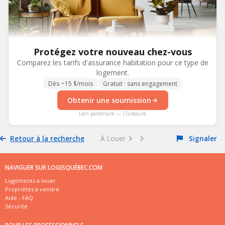
Protégez votre nouveau chez-vous
Comparez les tarifs d'assurance habitation pour ce type de
logement.
Dès ~15 $/mois
Gratuit · sans engagement
Obtenir une soumission
Lien partenaire — ClicAssure
Retour à la recherche
À Louer
Signaler
NAVIGUER SUR LOGISQUÉBEC.COM
Logements à louer
Propriétés à vendre
Aide - FAQ
Sécurité