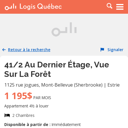
À LOUER
À VENDRE
PLACER UNE ANNONCE
SERVICE PRO
Retour à la recherche
Signaler
RESSOURCES
41/2 Au Dernier Étage, Vue
Sur La Forêt
1125 rue jogues
,
Mont-Bellevue (Sherbrooke)
|
Estrie
1 195$
PAR MOIS
Appartement 4½ à louer
2 Chambres
Disponible à partir de :
Immédiatement