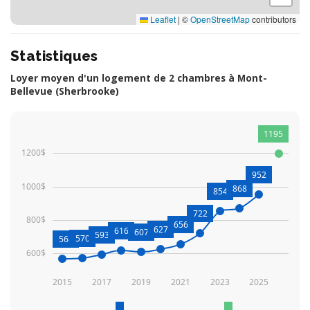
Leaflet
|
©
OpenStreetMap
contributors
Statistiques
Loyer moyen d'un logement de 2 chambres à Mont-
Bellevue (Sherbrooke)
1195
1200$
952
1000$
868
854
722
800$
656
627
616
607
593
570
568
600$
2015
2017
2019
2021
2023
2025