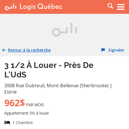
À LOUER
À VENDRE
PLACER UNE ANNONCE
SERVICE PRO
Retour à la recherche
Signaler
RESSOURCES
3 1/2 À Louer - Près De
L'UdS
2008 Rue Dubreuil
,
Mont-Bellevue (Sherbrooke)
|
Estrie
962$
PAR MOIS
Appartement 3½ à louer
1 Chambre