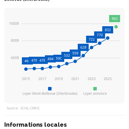
962
1000$
832
770
722
800$
628
559
532
600$
500
494
478
478
469
2015
2017
2019
2021
2023
2025
Loyer Mont-Bellevue (Sherbrooke)
Loyer annonce
Source : SCHL-CMHC
Informations locales