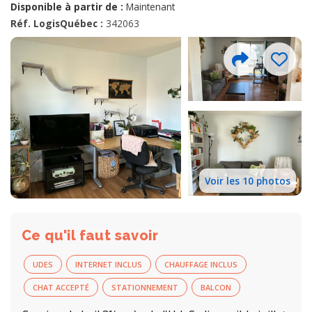
Disponible à partir de :
Maintenant
Réf. LogisQuébec :
342063
Voir les 10 photos
Ce qu'il faut savoir
UDES
INTERNET INCLUS
CHAUFFAGE INCLUS
CHAT ACCEPTÉ
STATIONNEMENT
BALCON