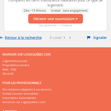
Comparez les tarifs d'assurance habitation pour ce type de
logement.
Dès ~15 $/mois
Gratuit · sans engagement
Obtenir une soumission
Lien partenaire — ClicAssure
Retour à la recherche
À Louer
Signaler
NAVIGUER SUR LOGISQUÉBEC.COM
Logements à louer
Propriétés à vendre
Aide - FAQ
Sécurité
POUR LES PROFESSIONNELS
Nos solutions adaptées à vos besoins
Forfait Courtier Immobilier
Importation Automatisée
Annoncer sur LogisQuébec.com