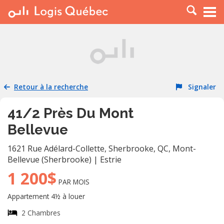
À LOUER
À VENDRE
PLACER UNE ANNONCE
SERVICE PRO
Retour à la recherche
Signaler
RESSOURCES
41/2 Près Du Mont
Bellevue
1621 Rue Adélard-Collette, Sherbrooke, QC
,
Mont-
Bellevue (Sherbrooke)
|
Estrie
1 200$
PAR MOIS
Appartement 4½ à louer
2 Chambres