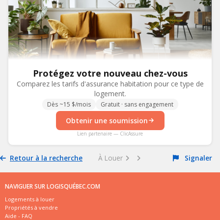
Protégez votre nouveau chez-vous
Comparez les tarifs d'assurance habitation pour ce type de
logement.
Dès ~15 $/mois
Gratuit · sans engagement
Obtenir une soumission
Lien partenaire — ClicAssure
Retour à la recherche
À Louer
Signaler
NAVIGUER SUR LOGISQUÉBEC.COM
Logements à louer
Propriétés à vendre
Aide - FAQ