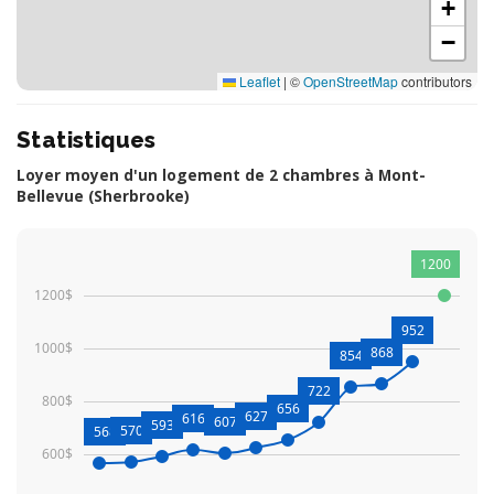
+
−
Leaflet
|
©
OpenStreetMap
contributors
Statistiques
Loyer moyen d'un logement de 2 chambres à Mont-
Bellevue (Sherbrooke)
1200
1200$
952
1000$
868
854
722
800$
656
627
616
607
593
570
568
600$