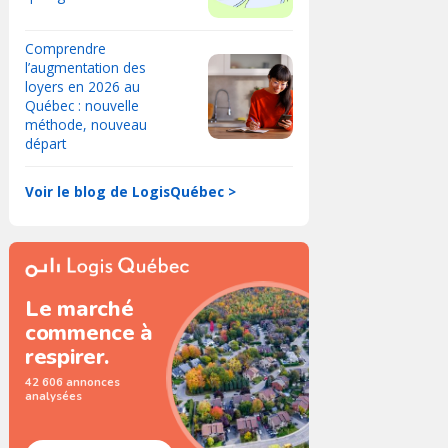
Comprendre
l’augmentation des
loyers en 2026 au
Québec : nouvelle
méthode, nouveau
départ
Voir le blog de LogisQuébec >
Le marché
commence à
respirer.
42 606 annonces
analysées