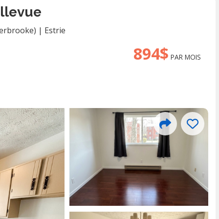
llevue
erbrooke)
|
Estrie
894$
PAR MOIS