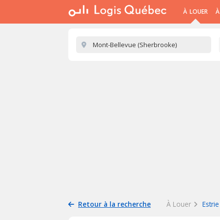
À LOUER
À
Retour à la recherche
À Louer
Estrie