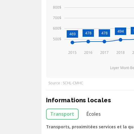
800$
700$
600$
494
478
478
469
500$
2015
2016
2017
2018
Loyer Mont-Be
Source : SCHL-CMHC
Informations locales
Transport
Écoles
Transports, proximitées services et la q