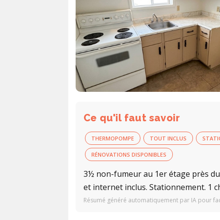
Ce qu'il faut savoir
THERMOPOMPE
TOUT INCLUS
STAT
RÉNOVATIONS DISPONIBLES
3½ non-fumeur au 1er étage près du M
et internet inclus. Stationnement. 1 
Résumé généré automatiquement par IA pour facil