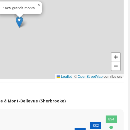
×
1625 grands monts
+
−
Leaflet
|
©
OpenStreetMap
contributors
e à Mont-Bellevue (Sherbrooke)
894
832