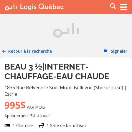
À LOUER
À VENDRE
PLACER UNE ANNONCE
SERVICE PRO
Retour à la recherche
Signaler
RESSOURCES
BEAU 3 ½|INTERNET-
CHAUFFAGE-EAU CHAUDE
1835 Rue Belvédère Sud
,
Mont-Bellevue (Sherbrooke)
|
Estrie
995$
PAR MOIS
Appartement 3½ à louer
1 Chambre
1 Salle de bain/d'eau