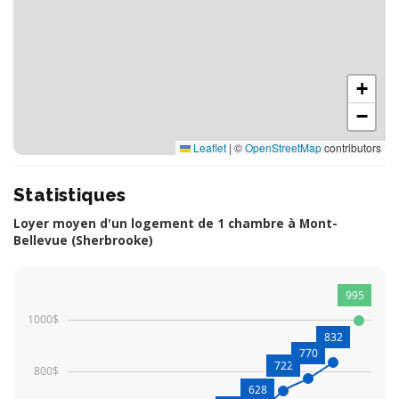
+
−
Leaflet
|
©
OpenStreetMap
contributors
Statistiques
Loyer moyen d'un logement de 1 chambre à Mont-
Bellevue (Sherbrooke)
995
1000$
832
770
722
800$
628