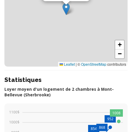
+
−
Leaflet
|
©
OpenStreetMap
contributors
Statistiques
Loyer moyen d'un logement de 2 chambres à Mont-
Bellevue (Sherbrooke)
1100$
1008
952
1000$
868
854