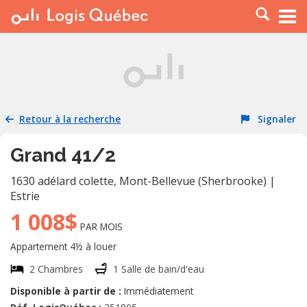
À LOUER
À VENDRE
PLACER UNE ANNONCE
SERVICE PRO
Retour à la recherche
Signaler
RESSOURCES
Grand 41/2
1630 adélard colette
,
Mont-Bellevue (Sherbrooke)
|
Estrie
1 008$
PAR MOIS
Appartement 4½ à louer
2 Chambres
1 Salle de bain/d'eau
Disponible à partir de :
Immédiatement