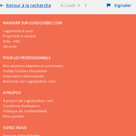
Retour à la recherche
À Louer
Signaler
NAVIGUER SUR LOGISQUÉBEC.COM
Logements à louer
Propriétés à vendre
Aide - FAQ
Sécurité
POUR LES PROFESSIONNELS
Nos solutions adaptées à vos besoins
Forfait Courtier Immobilier
Importation Automatisée
Annoncer sur LogisQuébec.com
À PROPOS
À propos de LogisQuébec.com
Conditions d'utilisation
Politique de confidentialité
Nous joindre
SUIVEZ-NOUS
Rapport d'abordabilité