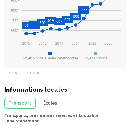
900$
722
800$
656
627
700$
616
607
593
570
568
600$
2015
2017
2019
2021
2023
2025
Loyer Mont-Bellevue (Sherbrooke)
Loyer annonce
Source : SCHL-CMHC
Informations locales
Transport
Écoles
Transports, proximitées services et la qualité
l'environnement