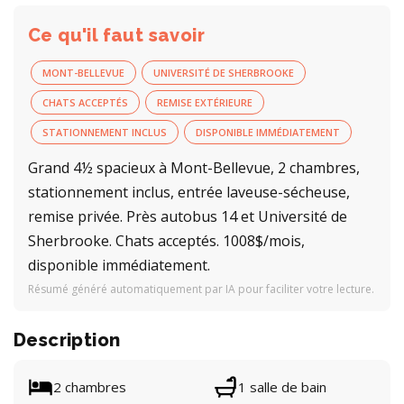
Ce qu'il faut savoir
MONT-BELLEVUE
UNIVERSITÉ DE SHERBROOKE
CHATS ACCEPTÉS
REMISE EXTÉRIEURE
STATIONNEMENT INCLUS
DISPONIBLE IMMÉDIATEMENT
Grand 4½ spacieux à Mont-Bellevue, 2 chambres,
stationnement inclus, entrée laveuse-sécheuse,
remise privée. Près autobus 14 et Université de
Sherbrooke. Chats acceptés. 1008$/mois,
disponible immédiatement.
Résumé généré automatiquement par IA pour faciliter votre lecture.
Description
2 chambres
1 salle de bain