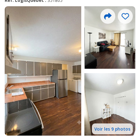
Réf. LogisQuébec :
351805
Voir les 9 photos