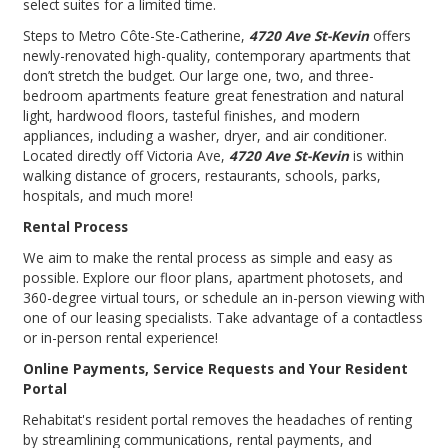
select suites for a limited time.
Steps to Metro Côte-Ste-Catherine,
4720 Ave St-Kevin
offers
newly-renovated high-quality, contemporary apartments that
don’t stretch the budget. Our large one, two, and three-
bedroom apartments feature great fenestration and natural
light, hardwood floors, tasteful finishes, and modern
appliances, including a washer, dryer, and air conditioner.
Located directly off Victoria Ave,
4720 Ave St-Kevin
is within
walking distance of grocers, restaurants, schools, parks,
hospitals, and much more!
Rental Process
We aim to make the rental process as simple and easy as
possible. Explore our floor plans, apartment photosets, and
360-degree virtual tours, or schedule an in-person viewing with
one of our leasing specialists. Take advantage of a contactless
or in-person rental experience!
Online Payments, Service Requests and Your Resident
Portal
Rehabitat's resident portal removes the headaches of renting
by streamlining communications, rental payments, and