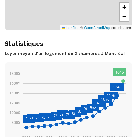
+
−
Leaflet
|
©
OpenStreetMap
contributors
Statistiques
Loyer moyen d'un logement de 2 chambres à Montréal
1645
1800$
1600$
1346
1400$
1176
1096
1200$
1022
932
903
856
1000$
809
791
782
760
739
730
719
711
701
800$