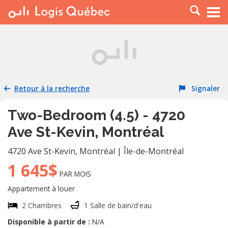
À LOUER
À VENDRE
PLACER UNE ANNONCE
SERVICE PRO
Retour à la recherche
Signaler
RESSOURCES
Two-Bedroom (4.5) - 4720
Ave St-Kevin, Montréal
4720 Ave St-Kevin
,
Montréal
|
Île-de-Montréal
1 645$
PAR MOIS
Appartement à louer
2 Chambres
1 Salle de bain/d'eau
Disponible à partir de :
N/A