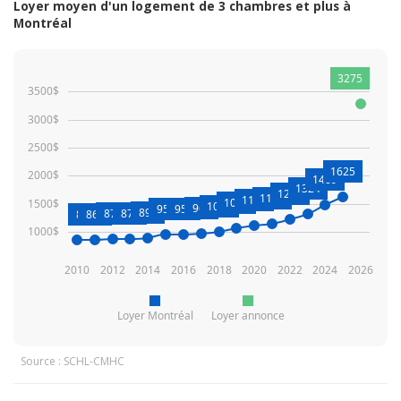
Loyer moyen d'un logement de 3 chambres et plus à
Montréal
3275
3500$
3000$
2500$
1625
2000$
1489
1324
1232
1146
1113
1072
1500$
1009
966
953
958
898
876
879
863
868
1000$
2010
2012
2014
2016
2018
2020
2022
2024
2026
Loyer Montréal
Loyer annonce
Source : SCHL-CMHC