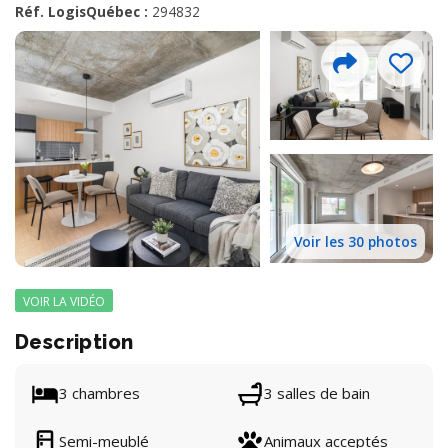
Réf. LogisQuébec :
294832
Voir les 30 photos
VOIR LA VIDÉO
Description
3 chambres
3 salles de bain
Semi-meublé
Animaux acceptés