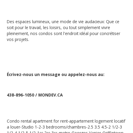
Des espaces lumineux, une mode de vie audacieux: Que ce
soit pour le travail, les loisirs, ou tout simplement vivre
pleinement, nos condos sont l'endroit idéal pour concrétiser
vos projets.
Écrivez-nous un message ou appelez-nous au:
438-896-1050 / MONDEV.CA
Condo rental apartment for rent-appartement logement locatif
a louer-Studio 1-2-3 bedrooms/chambres-2.5 3.5 4.5-2 1/2-3
1/2-4 1/2-5 1/2-1cc 2cc 3cc-metro Georges Vanier-Griffintown-