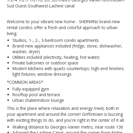
Sud Ouest-Southwest-Lachine canal
Welcome to your vibrant new home - SHERWINs brand-new
rental condos offer a fresh and colorful approach to urban
living.
Studios, 1-, 2-, 3-bedroom condo apartments
Brand-new appliances included (fridge, stove, dishwasher,
washer, dryer)
Utilities included (electricity, heating, hot water)
Private balconies or outdoor space
Modern kitchens with quartz countertops; high-end finishes;
light fixtures; window dressings
*COMMON AREAS*
Fully-equipped gym
Rooftop pool and terrace
Urban chalet/indoor lounge
This is the place where relaxation and energy meet, both in
your apartment and around the corner! Griffintown is buzzing
with exciting things to do, and you're right in the center of it all.
Walking distance to Georges-Vanier metro, near route 136
Adjacent the Lachine Canal, around the corner from Notre-