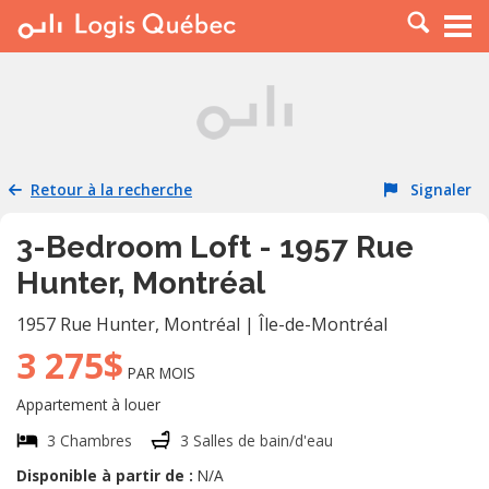
À LOUER
À VENDRE
PLACER UNE ANNONCE
SERVICE PRO
Retour à la recherche
Signaler
RESSOURCES
3-Bedroom Loft - 1957 Rue
Hunter, Montréal
1957 Rue Hunter
,
Montréal
|
Île-de-Montréal
3 275$
PAR MOIS
Appartement à louer
3 Chambres
3 Salles de bain/d'eau
Disponible à partir de :
N/A