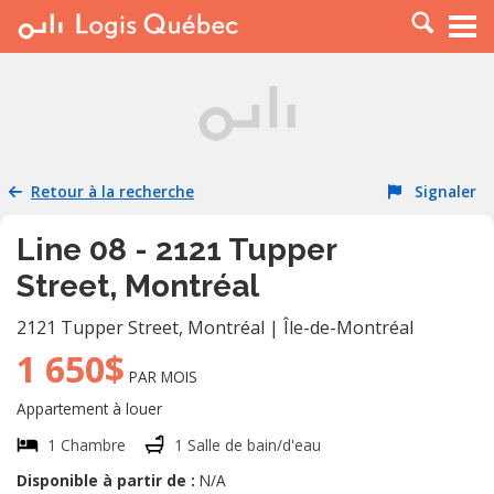
À LOUER
À VENDRE
PLACER UNE ANNONCE
SERVICE PRO
Retour à la recherche
Signaler
RESSOURCES
Line 08 - 2121 Tupper
Street, Montréal
2121 Tupper Street
,
Montréal
|
Île-de-Montréal
1 650$
PAR MOIS
Appartement à louer
1 Chambre
1 Salle de bain/d'eau
Disponible à partir de :
N/A