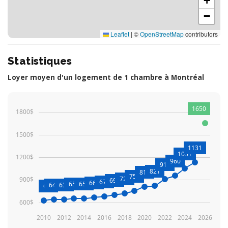
+
−
Leaflet
|
©
OpenStreetMap
contributors
Statistiques
Loyer moyen d'un logement de 1 chambre à Montréal
1650
1800$
1500$
1131
1051
1200$
960
912
821
810
754
720
900$
698
679
668
651
655
641
637
627
600$
2010
2012
2014
2016
2018
2020
2022
2024
2026