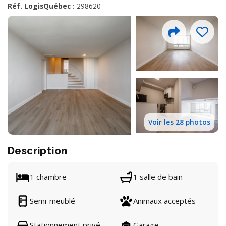
Réf. LogisQuébec :
298620
Voir les 28 photos
Description
1 chambre
1 salle de bain
Semi-meublé
Animaux acceptés
Stationnement privé
Garage