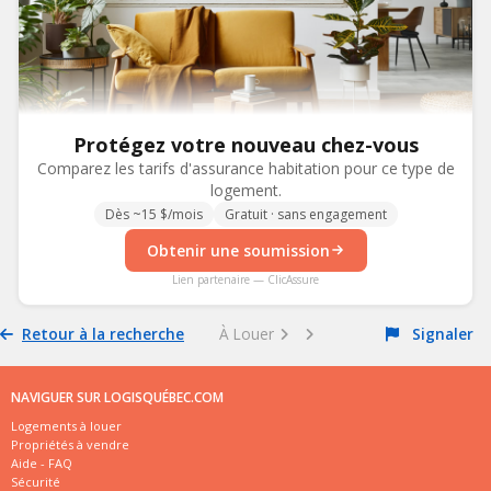
Protégez votre nouveau chez-vous
Comparez les tarifs d'assurance habitation pour ce type de
logement.
Dès ~15 $/mois
Gratuit · sans engagement
Obtenir une soumission
Lien partenaire — ClicAssure
Retour à la recherche
À Louer
Signaler
NAVIGUER SUR LOGISQUÉBEC.COM
Logements à louer
Propriétés à vendre
Aide - FAQ
Sécurité