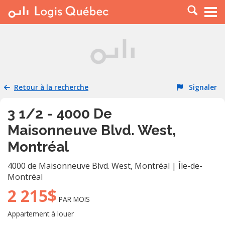
À LOUER
À VENDRE
PLACER UNE ANNONCE
SERVICE PRO
Retour à la recherche
Signaler
RESSOURCES
3 1/2 - 4000 De
Maisonneuve Blvd. West,
Montréal
4000 de Maisonneuve Blvd. West
,
Montréal
|
Île-de-
Montréal
2 215$
PAR MOIS
Appartement à louer