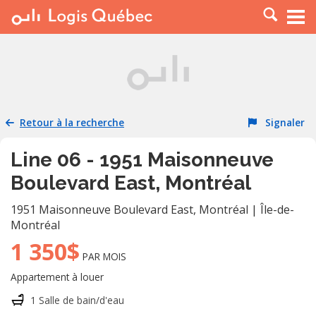
À LOUER
À VENDRE
PLACER UNE ANNONCE
SERVICE PRO
Retour à la recherche
Signaler
RESSOURCES
Line 06 - 1951 Maisonneuve
Boulevard East, Montréal
1951 Maisonneuve Boulevard East
,
Montréal
|
Île-de-
Montréal
1 350$
PAR MOIS
Appartement à louer
1 Salle de bain/d'eau