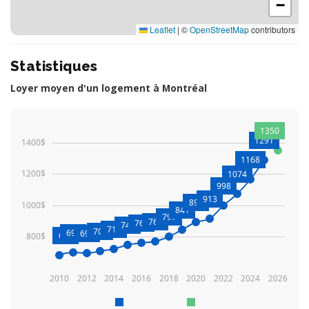
−
Leaflet
|
©
OpenStreetMap
contributors
Statistiques
Loyer moyen d'un logement à Montréal
1350
1291
1400$
1168
1200$
1074
998
913
892
1000$
841
797
766
761
744
719
708
699
692
680
800$
2010
2012
2014
2016
2018
2020
2022
2024
2026