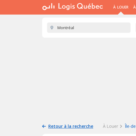
À LOUER
À
Retour à la recherche
À Louer
Île-d