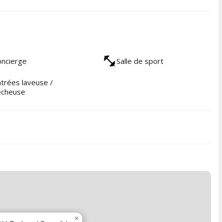
ncierge
Salle de sport
trées laveuse /
écheuse
×