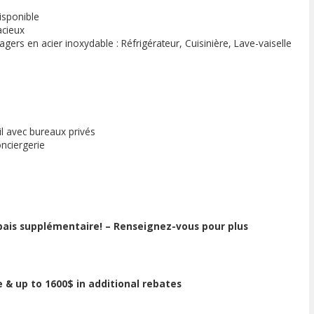
isponible
acieux
ers en acier inoxydable : Réfrigérateur, Cuisinière, Lave-vaiselle
il avec bureaux privés
onciergerie
bais supplémentaire! – Renseignez-vous pour plus
& up to 1600$ in additional rebates