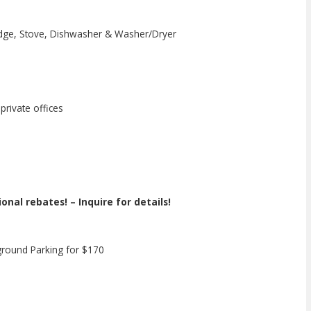
 Fridge, Stove, Dishwasher & Washer/Dryer
rivate offices
s
nal rebates! – Inquire for details!
ground Parking for $170