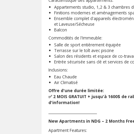
Caractéristique des appartements:
Appartements studio, 1,2 & 3 chambres d
Finitions modernes et aménagements sp
Ensemble complet d'appareils électroménag
et Laveuse/Sécheuse
Balcon
Commodités de l'Immeuble:
Salle de sport entièrement équipée
Terrasse sur le toît avec piscine
Salon des résidents et espace de co-trava
Entrée sécurisée sans clé et services de c
Inclusions:
Eau Chaude
Air Climatisé
Offre d'une durée limitée:
✅ 2 MOIS GRATUIT + jusqu'à 1600$ de ra
d'information!
___________________________
New Apartments in NDG – 2 Months Free 
Apartment Features: