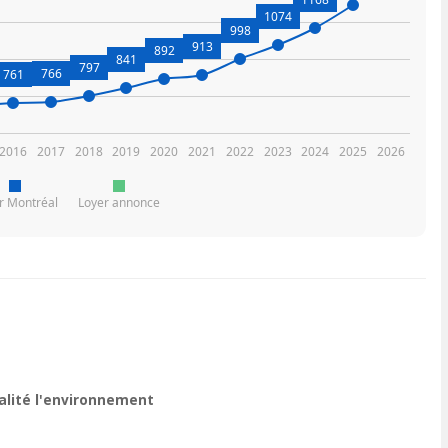
1074
998
913
892
841
797
766
761
2016
2017
2018
2019
2020
2021
2022
2023
2024
2025
2026
r Montréal
Loyer annonce
ualité l'environnement