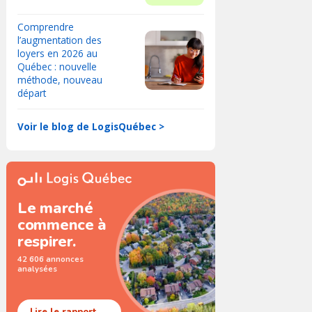
Comprendre
l’augmentation des
loyers en 2026 au
Québec : nouvelle
méthode, nouveau
départ
Voir le blog de LogisQuébec >
Le marché
commence à
respirer.
42 606 annonces
analysées