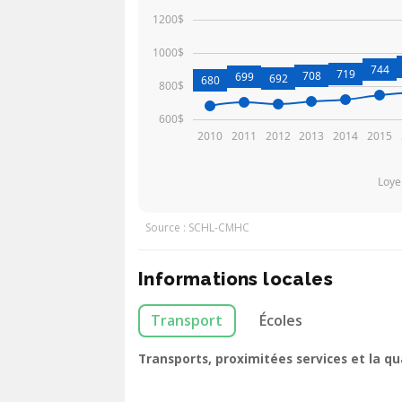
1200$
1000$
744
719
708
699
692
680
800$
600$
2010
2011
2012
2013
2014
2015
Loye
Source : SCHL-CMHC
Informations locales
Transport
Écoles
Transports, proximitées services et la q