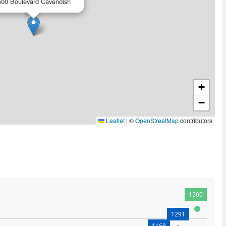
500 Boulevard Cavendish
+
−
Leaflet
|
©
OpenStreetMap
contributors
1500
1291
1168