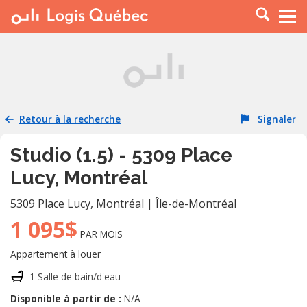
À LOUER
À VENDRE
PLACER UNE ANNONCE
SERVICE PRO
Retour à la recherche
Signaler
RESSOURCES
Studio (1.5) - 5309 Place
Lucy, Montréal
5309 Place Lucy
,
Montréal
|
Île-de-Montréal
1 095$
PAR MOIS
Appartement à louer
1 Salle de bain/d'eau
Disponible à partir de :
N/A