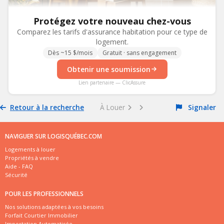
Protégez votre nouveau chez-vous
Comparez les tarifs d'assurance habitation pour ce type de
logement.
Dès ~15 $/mois
Gratuit · sans engagement
Obtenir une soumission
Lien partenaire — ClicAssure
Retour à la recherche
À Louer
Signaler
NAVIGUER SUR LOGISQUÉBEC.COM
Logements à louer
Propriétés à vendre
Aide - FAQ
Sécurité
POUR LES PROFESSIONNELS
Nos solutions adaptées à vos besoins
Forfait Courtier Immobilier
Importation Automatisée