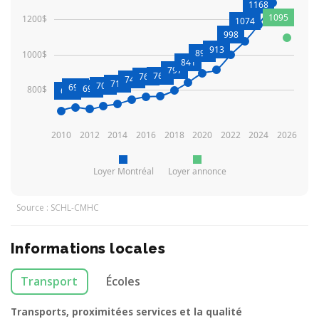
1168
1095
1200$
1074
998
913
892
1000$
841
797
766
761
744
719
708
699
692
800$
680
2010
2012
2014
2016
2018
2020
2022
2024
2026
Loyer Montréal
Loyer annonce
Source : SCHL-CMHC
Informations locales
Transport
Écoles
Transports, proximitées services et la qualité