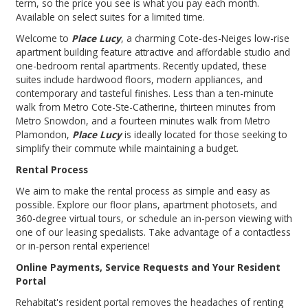
term, so the price you see is what you pay each month.
Available on select suites for a limited time.
Welcome to
Place Lucy
, a charming Cote-des-Neiges low-rise
apartment building feature attractive and affordable studio and
one-bedroom rental apartments. Recently updated, these
suites include hardwood floors, modern appliances, and
contemporary and tasteful finishes. Less than a ten-minute
walk from Metro Cote-Ste-Catherine, thirteen minutes from
Metro Snowdon, and a fourteen minutes walk from Metro
Plamondon,
Place Lucy
is ideally located for those seeking to
simplify their commute while maintaining a budget.
Rental Process
We aim to make the rental process as simple and easy as
possible. Explore our floor plans, apartment photosets, and
360-degree virtual tours, or schedule an in-person viewing with
one of our leasing specialists. Take advantage of a contactless
or in-person rental experience!
Online Payments, Service Requests and Your Resident
Portal
Rehabitat's resident portal removes the headaches of renting