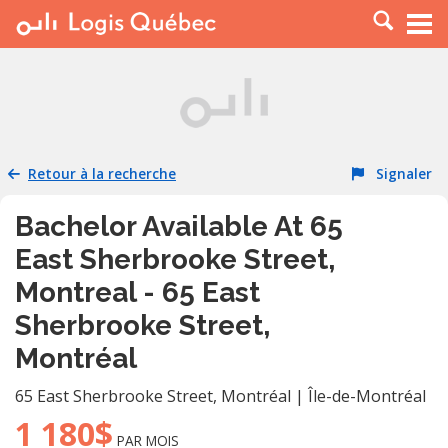
À LOUER
À VENDRE
PLACER UNE ANNONCE
SERVICE PRO
Retour à la recherche
Signaler
RESSOURCES
Bachelor Available At 65
East Sherbrooke Street,
Montreal - 65 East
Sherbrooke Street,
Montréal
65 East Sherbrooke Street
,
Montréal
|
Île-de-Montréal
1 180$
PAR MOIS