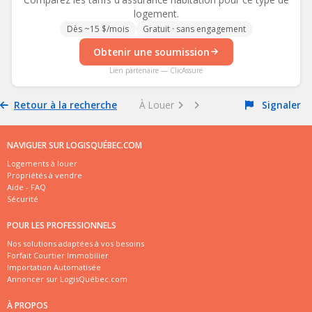
logement.
Dès ~15 $/mois
Gratuit · sans engagement
Obtenir une soumission
Lien partenaire — ClicAssure
Retour à la recherche
À Louer
Signaler
NAVIGUER SUR LOGISQUÉBEC.COM
Logements à louer
Propriétés à vendre
Aide - FAQ
Sécurité
POUR LES PROFESSIONNELS
Nos solutions adaptées à vos besoins
Forfait Courtier Immobilier
Importation Automatisée
Annoncer sur LogisQuébec.com
À PROPOS