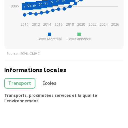
766
761
744
719
708
699
692
800$
680
2010
2012
2014
2016
2018
2020
2022
2024
2026
Loyer Montréal
Loyer annonce
Source : SCHL-CMHC
Informations locales
Transport
Écoles
Transports, proximitées services et la qualité
l'environnement