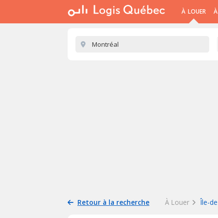
À LOUER
À
Retour à la recherche
À Louer
Île-d