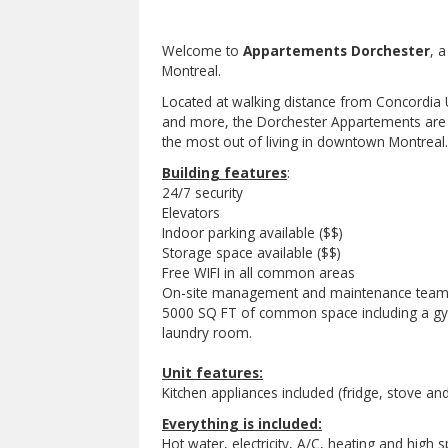
Welcome to
Appartements Dorchester
, 
Montreal.
Located at walking distance from Concordia U
and more, the Dorchester Appartements are p
the most out of living in downtown Montreal
Building features
:
24/7 security
Elevators
Indoor parking available ($$)
Storage space available ($$)
Free WIFI in all common areas
On-site management and maintenance tea
5000 SQ FT of common space including a gym
laundry room.
Unit features:
Kitchen appliances included (fridge, stove an
Everything is included:
Hot water, electricity, A/C, heating and high 