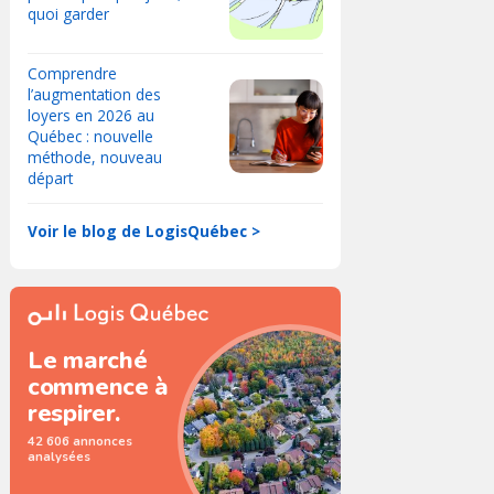
quoi garder
Comprendre
l’augmentation des
loyers en 2026 au
Québec : nouvelle
méthode, nouveau
départ
Voir le blog de LogisQuébec >
Le marché
commence à
respirer.
42 606 annonces
analysées