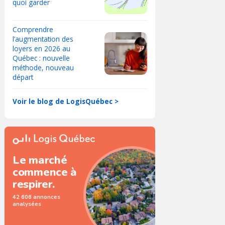
quoi garder
Comprendre
l’augmentation des
loyers en 2026 au
Québec : nouvelle
méthode, nouveau
départ
Voir le blog de LogisQuébec >
Le marché
commence à
respirer.
42 606 annonces
analysées