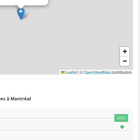
+
−
Leaflet
|
©
OpenStreetMap
contributors
es à Montréal
2635