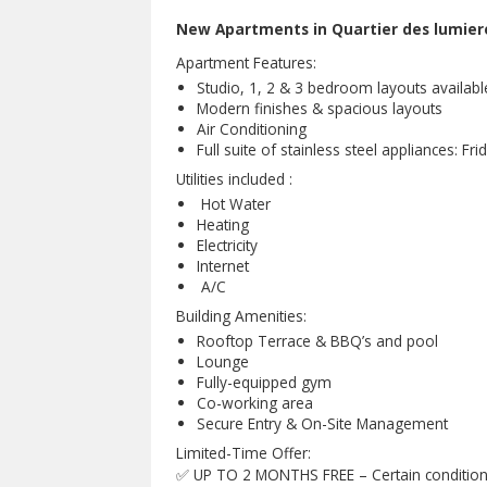
New Apartments in Quartier des lumiere
Apartment Features:
Studio, 1, 2 & 3 bedroom layouts availabl
Modern finishes & spacious layouts
Air Conditioning
Full suite of stainless steel appliances: 
Utilities included :
Hot Water
Heating
Electricity
Internet
A/C
Building Amenities:
Rooftop Terrace & BBQ’s and pool
Lounge
Fully-equipped gym
Co-working area
Secure Entry & On-Site Management
Limited-Time Offer:
✅ UP TO 2 MONTHS FREE – Certain conditions a