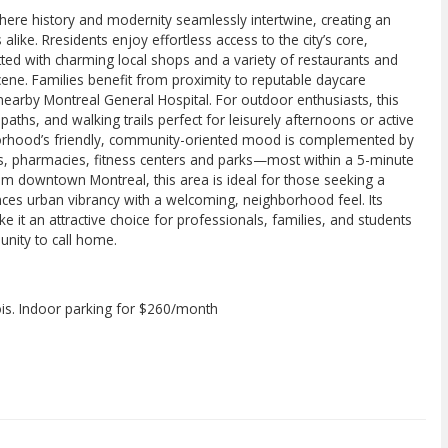
here history and modernity seamlessly intertwine, creating an
alike. Rresidents enjoy effortless access to the city’s core,
ed with charming local shops and a variety of restaurants and
scene. Families benefit from proximity to reputable daycare
e nearby Montreal General Hospital. For outdoor enthusiasts, this
aths, and walking trails perfect for leisurely afternoons or active
orhood’s friendly, community-oriented mood is complemented by
s, pharmacies, fitness centers and parks—most within a 5-minute
om downtown Montreal, this area is ideal for those seeking a
nces urban vibrancy with a welcoming, neighborhood feel. Its
ke it an attractive choice for professionals, families, and students
nity to call home.
ois. Indoor parking for $260/month