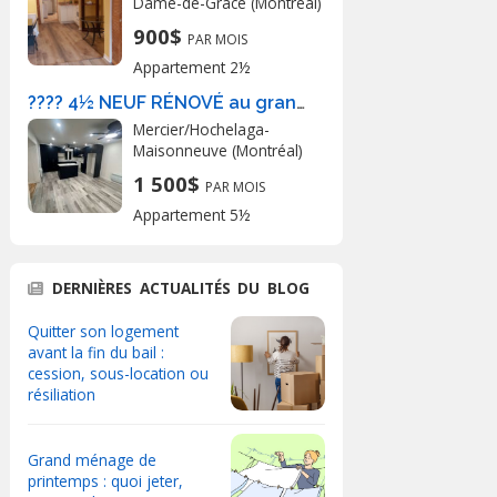
Dame-de-Grâce (Montréal)
900$
PAR MOIS
Appartement 2½
???? 4½ NEUF RÉNOVÉ au grand complet- 2e
Mercier/Hochelaga-
Maisonneuve (Montréal)
1 500$
PAR MOIS
Appartement 5½
DERNIÈRES ACTUALITÉS DU BLOG
Quitter son logement
avant la fin du bail :
cession, sous-location ou
résiliation
Grand ménage de
printemps : quoi jeter,