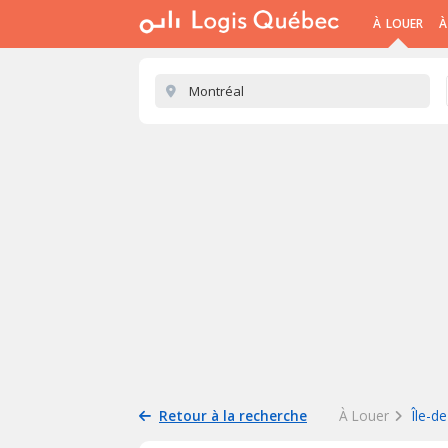
À LOUER
À
Retour à la recherche
À Louer
Île-d