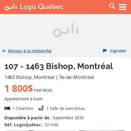
À LOUER
À VENDRE
PLACER UNE ANNONCE
SERVICE PRO
Retour à la recherche
Signaler
RESSOURCES
107 - 1463 Bishop, Montréal
1463 Bishop
,
Montréal
|
Île-de-Montréal
1 800$
PAR MOIS
Appartement à louer
1 Chambre
1 Salle de bain/d'eau
Disponible à partir de :
Septembre 2026
Réf. LogisQuébec :
321946