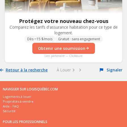
Protégez votre nouveau chez-vous
Comparez les tarifs d'assurance habitation pour ce type de
logement.
Dès ~15 $/mois
Gratuit · sans engagement
Obtenir une soumission
Lien partenaire — ClicAssure
Retour à la recherche
À Louer
Signaler
NAVIGUER SUR LOGISQUÉBEC.COM
Logements à louer
Propriétés à vendre
Aide - FAQ
Sécurité
POUR LES PROFESSIONNELS