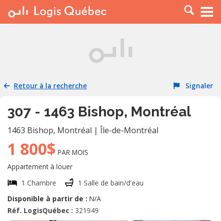
À LOUER
À VENDRE
PLACER UNE ANNONCE
SERVICE PRO
Retour à la recherche
Signaler
RESSOURCES
307 - 1463 Bishop, Montréal
1463 Bishop
,
Montréal
|
Île-de-Montréal
1 800$
PAR MOIS
Appartement à louer
1 Chambre
1 Salle de bain/d'eau
Disponible à partir de :
N/A
Réf. LogisQuébec :
321949