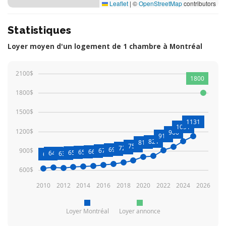
Leaflet
|
©
OpenStreetMap
contributors
Statistiques
Loyer moyen d'un logement de 1 chambre à Montréal
2100$
1800
1800$
1500$
1131
1051
1200$
960
912
821
810
754
720
698
900$
679
668
655
651
641
637
627
600$
2010
2012
2014
2016
2018
2020
2022
2024
2026
Loyer Montréal
Loyer annonce