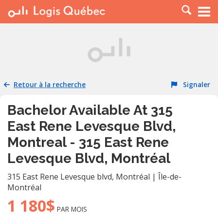
À LOUER
À VENDRE
PLACER UNE ANNONCE
SERVICE PRO
Retour à la recherche
Signaler
RESSOURCES
Bachelor Available At 315
East Rene Levesque Blvd,
Montreal - 315 East Rene
Levesque Blvd, Montréal
315 East Rene Levesque blvd
,
Montréal
|
Île-de-
Montréal
1 180$
PAR MOIS