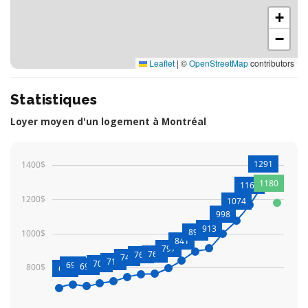
+
−
Leaflet
|
©
OpenStreetMap
contributors
Statistiques
Loyer moyen d'un logement à Montréal
1291
1400$
1180
1168
1200$
1074
998
913
892
1000$
841
797
766
761
744
719
708
699
692
800$
680