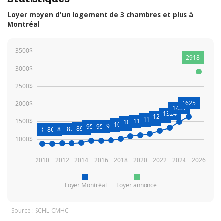
Loyer moyen d'un logement de 3 chambres et plus à
Montréal
3500$
2918
3000$
2500$
1625
2000$
1489
1324
1232
1146
1500$
1113
1072
1009
966
953
958
898
876
879
863
868
1000$
2010
2012
2014
2016
2018
2020
2022
2024
2026
Loyer Montréal
Loyer annonce
Source : SCHL-CMHC