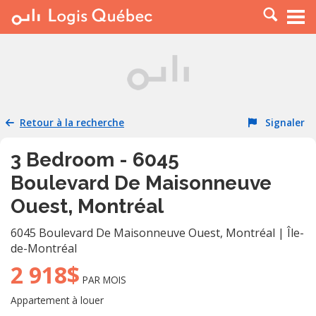
À LOUER
À VENDRE
PLACER UNE ANNONCE
SERVICE PRO
Retour à la recherche
Signaler
RESSOURCES
3 Bedroom - 6045
Boulevard De Maisonneuve
Ouest, Montréal
6045 Boulevard De Maisonneuve Ouest
,
Montréal
|
Île-
de-Montréal
2 918$
PAR MOIS
Appartement à louer