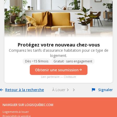
Protégez votre nouveau chez-vous
Comparez les tarifs d'assurance habitation pour ce type de
logement.
Dès ~15 $/mois
Gratuit · sans engagement
Obtenir une soumission
Lien partenaire — ClicAssure
Retour à la recherche
À Louer
Signaler
NAVIGUER SUR LOGISQUÉBEC.COM
Logements à louer
Propriétés à vendre