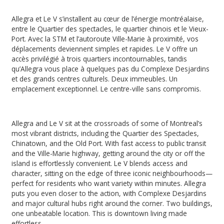
Allegra et Le V s’installent au cœur de l’énergie montréalaise,
entre le Quartier des spectacles, le quartier chinois et le Vieux-
Port. Avec la STM et l’autoroute Ville-Marie à proximité, vos
déplacements deviennent simples et rapides. Le V offre un
accès privilégié à trois quartiers incontournables, tandis
qu’Allegra vous place à quelques pas du Complexe Desjardins
et des grands centres culturels. Deux immeubles. Un
emplacement exceptionnel. Le centre-ville sans compromis.
Allegra and Le V sit at the crossroads of some of Montreal’s
most vibrant districts, including the Quartier des Spectacles,
Chinatown, and the Old Port. With fast access to public transit
and the Ville-Marie highway, getting around the city or off the
island is effortlessly convenient. Le V blends access and
character, sitting on the edge of three iconic neighbourhoods—
perfect for residents who want variety within minutes. Allegra
puts you even closer to the action, with Complexe Desjardins
and major cultural hubs right around the corner. Two buildings,
one unbeatable location. This is downtown living made
effortless.