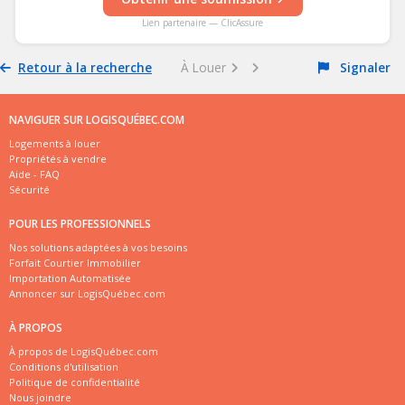
Lien partenaire — ClicAssure
Retour à la recherche
À Louer
Signaler
NAVIGUER SUR LOGISQUÉBEC.COM
Logements à louer
Propriétés à vendre
Aide - FAQ
Sécurité
POUR LES PROFESSIONNELS
Nos solutions adaptées à vos besoins
Forfait Courtier Immobilier
Importation Automatisée
Annoncer sur LogisQuébec.com
À PROPOS
À propos de LogisQuébec.com
Conditions d'utilisation
Politique de confidentialité
Nous joindre