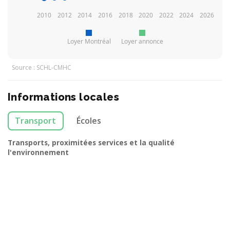
2010
2012
2014
2016
2018
2020
2022
2024
2026
Loyer Montréal
Loyer annonce
Source : SCHL-CMHC
Informations locales
Transport
Écoles
Transports, proximitées services et la qualité
l'environnement