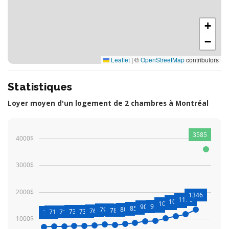
+
−
Leaflet
|
©
OpenStreetMap
contributors
Statistiques
Loyer moyen d'un logement de 2 chambres à Montréal
3585
4000$
3000$
2000$
1346
1176
1096
1022
932
903
856
809
791
782
760
730
739
719
711
701
1000$