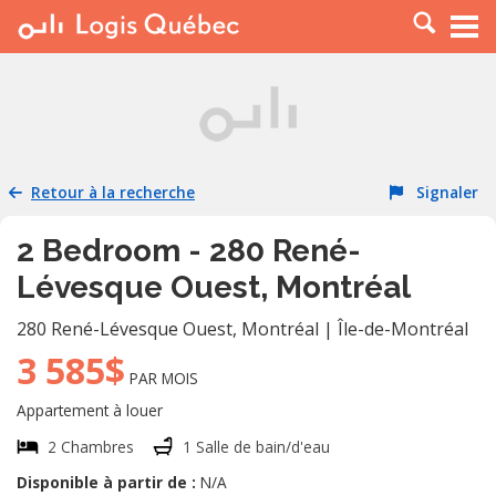
À LOUER
À VENDRE
PLACER UNE ANNONCE
SERVICE PRO
Retour à la recherche
Signaler
RESSOURCES
2 Bedroom - 280 René-
Lévesque Ouest, Montréal
280 René-Lévesque Ouest
,
Montréal
|
Île-de-Montréal
3 585$
PAR MOIS
Appartement à louer
2 Chambres
1 Salle de bain/d'eau
Disponible à partir de :
N/A