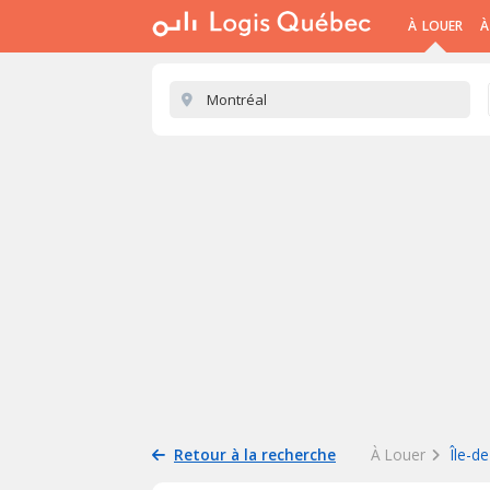
À LOUER
À
Retour à la recherche
À Louer
Île-d