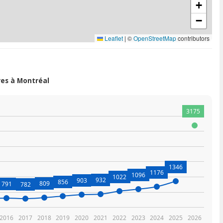
+
−
Leaflet
|
©
OpenStreetMap
contributors
es à Montréal
3175
1346
1176
1096
1022
932
903
856
809
791
782
2016
2017
2018
2019
2020
2021
2022
2023
2024
2025
2026