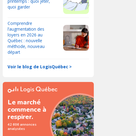
printemps : quoi jeter,
quoi garder
Comprendre
l’augmentation des
loyers en 2026 au
Québec : nouvelle
méthode, nouveau
départ
Voir le blog de LogisQuébec >
Le marché
commence à
respirer.
42 606 annonces
analysées