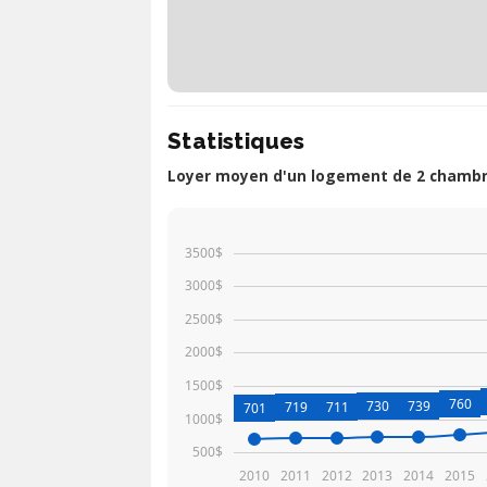
Statistiques
Loyer moyen d'un logement de 2 chambr
3500$
3000$
2500$
2000$
1500$
760
730
739
719
711
701
1000$
500$
2010
2011
2012
2013
2014
2015