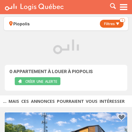
À LOUER
À VENDRE
1
Piopolis
Filtres ▼
PLACER UNE ANNONCE
SERVICE PRO
RESSOURCES
0
APPARTEMENT À LOUER À PIOPOLIS
CRÉER UNE ALERTE
... MAIS CES ANNONCES POURRAIENT VOUS INTÉRESSER