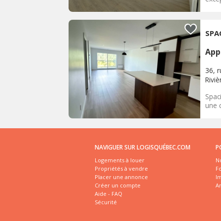
SPA
App
36, 
Rivi
Spac
une c
NAVIGUER SUR LOGISQUÉBEC.COM
P
Logements à louer
No
Propriétés à vendre
Fo
Placer une annonce
I
Créer un compte
A
Aide - FAQ
Sécurité