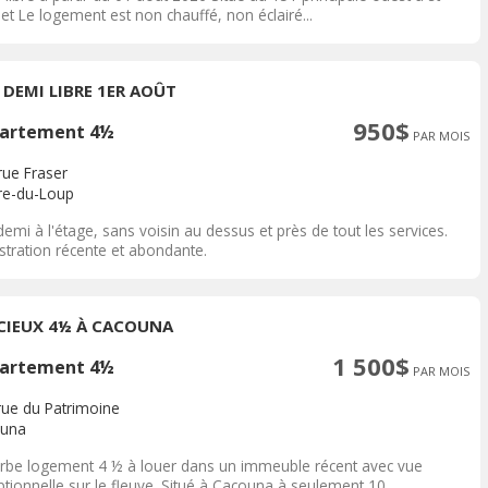
et Le logement est non chauffé, non éclairé...
T DEMI LIBRE 1ER AOÛT
950$
artement 4½
PAR MOIS
rue Fraser
ère-du-Loup
demi à l'étage, sans voisin au dessus et près de tout les services.
stration récente et abondante.
CIEUX 4½ À CACOUNA
1 500$
artement 4½
PAR MOIS
rue du Patrimoine
una
rbe logement 4 ½ à louer dans un immeuble récent avec vue
tionnelle sur le fleuve. Situé à Cacouna à seulement 10...