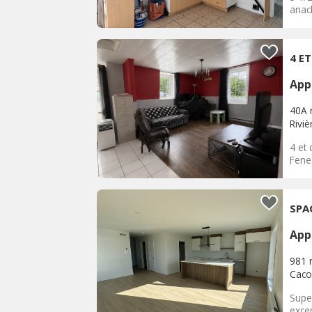
anacl
4 E
App
40A 
Rivi
4 et 
Fene
SPA
App
981 
Caco
Supe
excep