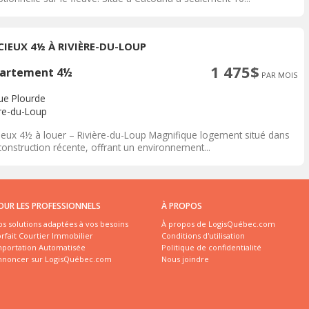
CIEUX 4½ À RIVIÈRE-DU-LOUP
1 475$
artement 4½
PAR MOIS
rue Plourde
ère-du-Loup
ieux 4½ à louer – Rivière-du-Loup Magnifique logement situé dans
onstruction récente, offrant un environnement...
OUR LES PROFESSIONNELS
À PROPOS
s solutions adaptées à vos besoins
À propos de LogisQuébec.com
rfait Courtier Immobilier
Conditions d'utilisation
mportation Automatisée
Politique de confidentialité
nnoncer sur LogisQuébec.com
Nous joindre