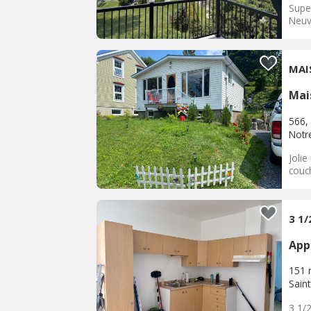
Supe
Neuv
MAI
Mai
566,
Notr
Jolie
couch
3 1/
App
151 r
Sain
3 1/2