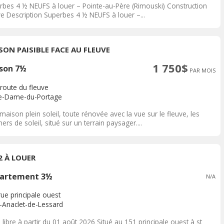
rbes 4 ½ NEUFS à louer – Pointe-au-Père (Rimouski) Construction
e Description Superbes 4 ½ NEUFS à louer –...
SON PAISIBLE FACE AU FLEUVE
1 750$
son 7½
PAR MOIS
 route du fleuve
e-Dame-du-Portage
 maison plein soleil, toute rénovée avec la vue sur le fleuve, les
ers de soleil, situé sur un terrain paysager....
2 À LOUER
artement 3½
N/A
ue principale ouest
t-Anaclet-de-Lessard
 libre à partir du 01 août 2026 Situé au 151 principale ouest à st