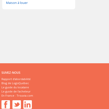
Maison à louer
SUIVEZ-NOUS
Rapport d'abordabilité
Blog de LogisQuébec
Le guide du locataire
Le guide de l'acheteur
En France :
Trouvia.com