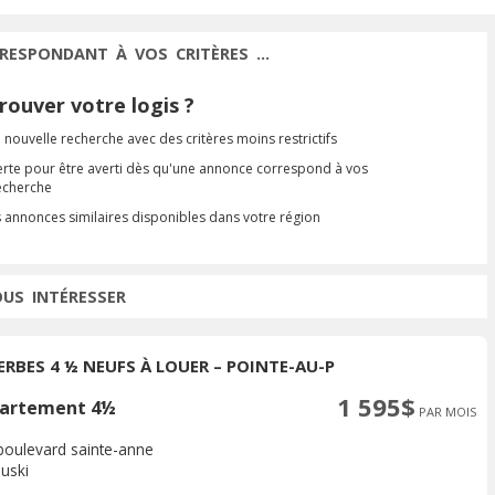
RESPONDANT À VOS CRITÈRES ...
ouver votre logis ?
 nouvelle recherche avec des critères moins restrictifs
erte pour être averti dès qu'une annonce correspond à vos
recherche
s annonces similaires disponibles dans votre région
OUS INTÉRESSER
ERBES 4 ½ NEUFS À LOUER – POINTE-AU-P
1 595$
artement 4½
PAR MOIS
boulevard sainte-anne
uski