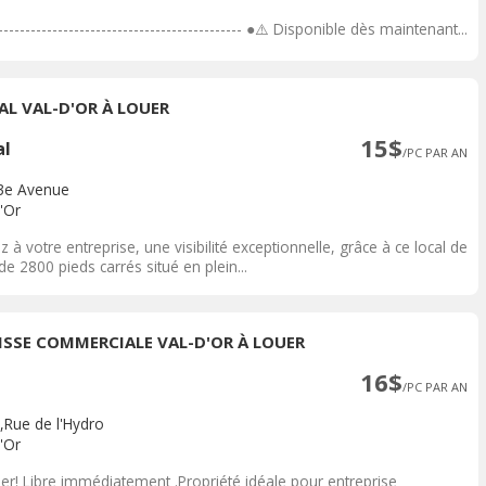
---------------------------------------------- ●⚠️ Disponible dès maintenant...
AL VAL-D'OR À LOUER
15$
al
/PC PAR AN
3e Avenue
'Or
z à votre entreprise, une visibilité exceptionnelle, grâce à ce local de
de 2800 pieds carrés situé en plein...
ISSE COMMERCIALE VAL-D'OR À LOUER
16$
/PC PAR AN
,Rue de l'Hydro
'Or
uer! Libre immédiatement .Propriété idéale pour entreprise