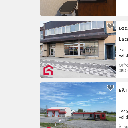
-----
LOC
Loc
770,
Val-d
Offre
plus 
BÂT
1900
Val-d
À lo