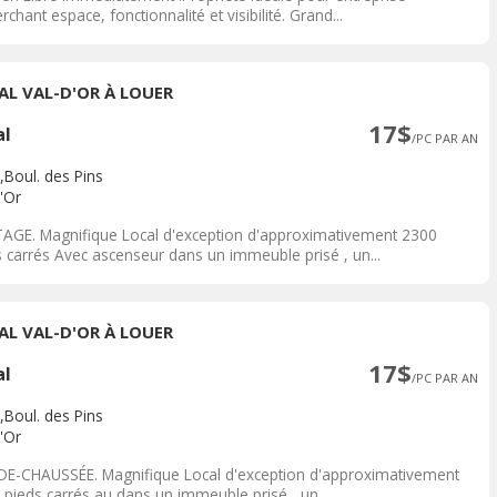
rchant espace, fonctionnalité et visibilité. Grand...
AL VAL-D'OR À LOUER
17$
al
/PC PAR AN
,Boul. des Pins
'Or
TAGE. Magnifique Local d'exception d'approximativement 2300
s carrés Avec ascenseur dans un immeuble prisé , un...
AL VAL-D'OR À LOUER
17$
al
/PC PAR AN
,Boul. des Pins
'Or
DE-CHAUSSÉE. Magnifique Local d'exception d'approximativement
 pieds carrés au dans un immeuble prisé , un...