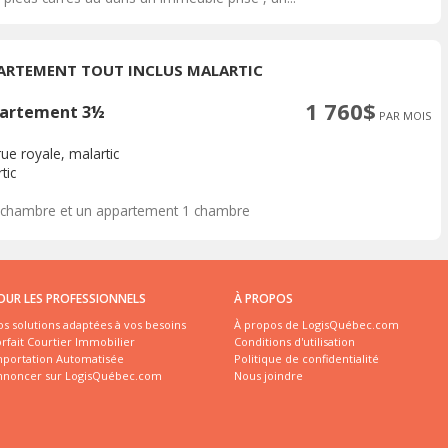
ARTEMENT TOUT INCLUS MALARTIC
1 760$
artement 3½
PAR MOIS
ue royale, malartic
tic
 chambre et un appartement 1 chambre
OUR LES PROFESSIONNELS
À PROPOS
s solutions adaptées à vos besoins
À propos de LogisQuébec.com
rfait Courtier Immobilier
Conditions d'utilisation
mportation Automatisée
Politique de confidentialité
nnoncer sur LogisQuébec.com
Nous joindre