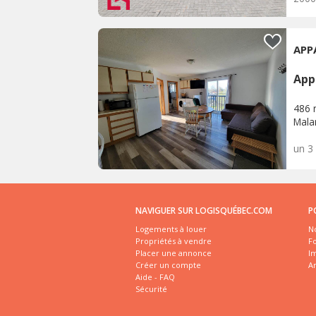
APP
App
486 r
Malar
un 3
NAVIGUER SUR LOGISQUÉBEC.COM
P
Logements à louer
No
Propriétés à vendre
Fo
Placer une annonce
I
Créer un compte
A
Aide - FAQ
Sécurité