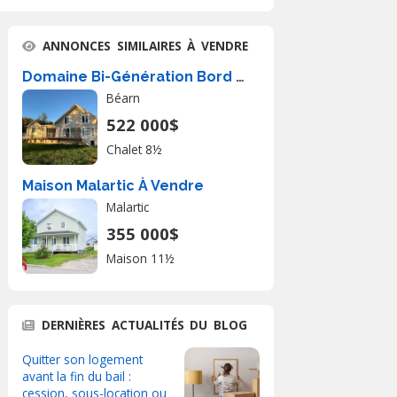
ANNONCES SIMILAIRES À VENDRE
Domaine Bi-Génération Bord de l'Eau | Pl
Béarn
522 000$
Chalet 8½
Maison Malartic À Vendre
Malartic
355 000$
Maison 11½
DERNIÈRES ACTUALITÉS DU BLOG
Quitter son logement
avant la fin du bail :
cession, sous-location ou