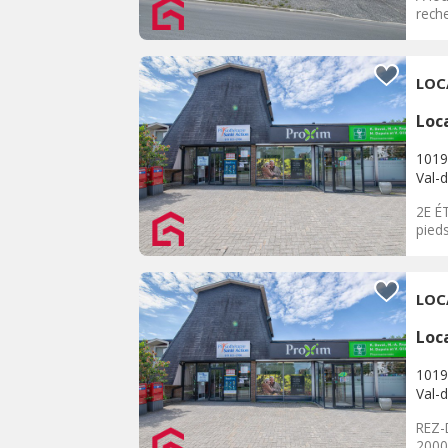
reche
LOC
Loc
1019
Val-d
2E É
pied
LOC
Loc
1019
Val-d
REZ-
2000