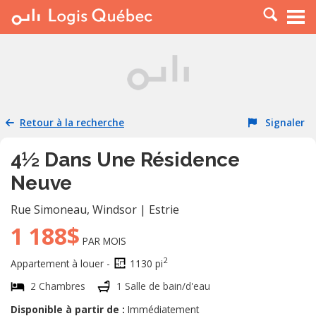
À LOUER
À VENDRE
PLACER UNE ANNONCE
SERVICE PRO
Retour à la recherche
Signaler
RESSOURCES
4½ Dans Une Résidence
Neuve
Rue Simoneau
,
Windsor
|
Estrie
1 188$
PAR MOIS
2
Appartement à louer -
1130 pi
2 Chambres
1 Salle de bain/d'eau
Disponible à partir de :
Immédiatement