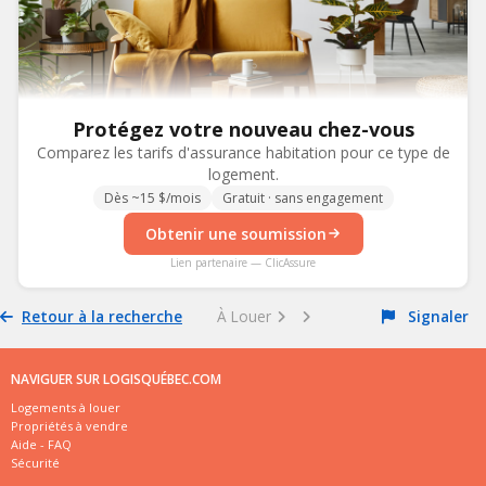
Protégez votre nouveau chez-vous
Comparez les tarifs d'assurance habitation pour ce type de
logement.
Dès ~15 $/mois
Gratuit · sans engagement
Obtenir une soumission
Lien partenaire — ClicAssure
Retour à la recherche
À Louer
Signaler
NAVIGUER SUR LOGISQUÉBEC.COM
Logements à louer
Propriétés à vendre
Aide - FAQ
Sécurité