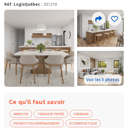
Réf. LogisQuébec :
331210
Voir les 5 photos
Ce qu'il faut savoir
WINDSOR
TERRASSE PRIVÉE
CABANON
PROMOTION DÉMÉNAGEMENT
ÉCOÉNERGÉTIQUE