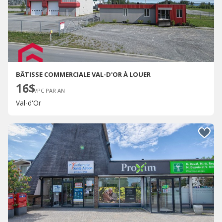
BÂTISSE COMMERCIALE VAL-D'OR À LOUER
16$
/PC PAR AN
Val-d'Or