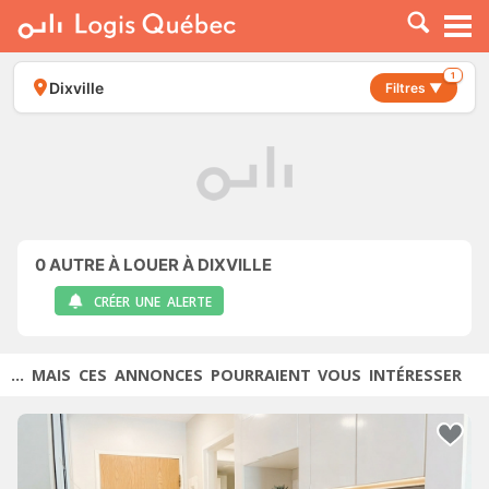
À LOUER
À VENDRE
1
Dixville
Filtres ▼
PLACER UNE ANNONCE
SERVICE PRO
RESSOURCES
0
AUTRE À LOUER À DIXVILLE
CRÉER UNE ALERTE
... MAIS CES ANNONCES POURRAIENT VOUS INTÉRESSER