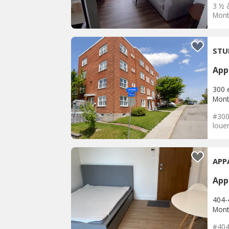
3 ½ 
Mont-
STU
App
300 
Mont
#300
louer
APP
App
404-
Mont
#404