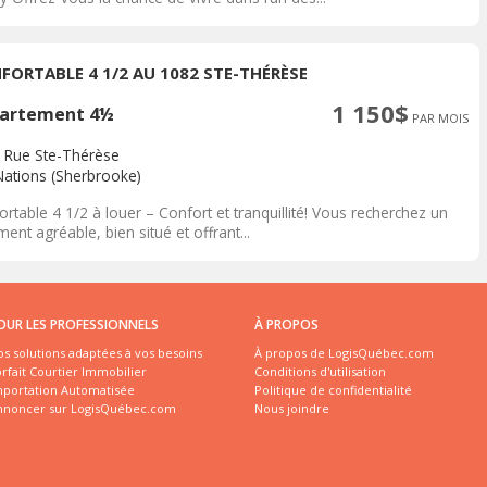
FORTABLE 4 1/2 AU 1082 STE-THÉRÈSE
1 150$
artement 4½
PAR MOIS
 Rue Ste-Thérèse
Nations (Sherbrooke)
rtable 4 1/2 à louer – Confort et tranquillité! Vous recherchez un
ent agréable, bien situé et offrant...
OUR LES PROFESSIONNELS
À PROPOS
s solutions adaptées à vos besoins
À propos de LogisQuébec.com
rfait Courtier Immobilier
Conditions d'utilisation
mportation Automatisée
Politique de confidentialité
nnoncer sur LogisQuébec.com
Nous joindre