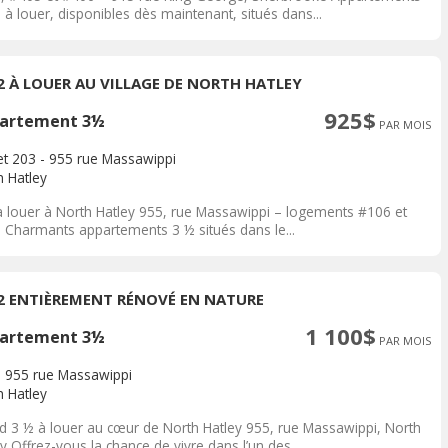
 à louer, disponibles dès maintenant, situés dans...
/2 À LOUER AU VILLAGE DE NORTH HATLEY
925$
artement 3½
PAR MOIS
et 203 - 955 rue Massawippi
h Hatley
à louer à North Hatley 955, rue Massawippi – logements #106 et
 Charmants appartements 3 ½ situés dans le...
/2 ENTIÈREMENT RÉNOVÉ EN NATURE
1 100$
artement 3½
PAR MOIS
- 955 rue Massawippi
h Hatley
d 3 ½ à louer au cœur de North Hatley 955, rue Massawippi, North
y Offrez-vous la chance de vivre dans l’un des...