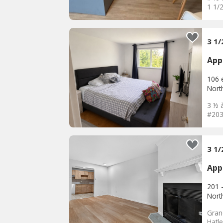
1 1/2
3 1
App
106 
Nort
3 ½ 
#203
3 1
App
201 
Nort
Gran
Hatle