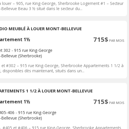
à louer – 905, rue King-George, Sherbrooke Logement #1 – Secteur
Bellevue Beau 3 ½ situé dans le secteur du...
DIO MEUBLÉ À LOUER MONT-BELLEVUE
715$
artement 1½
PAR MOIS
et 302 - 915 rue King-George
-Bellevue (Sherbrooke)
 et #302 – 915 rue King-George, Sherbrooke Appartements 1 1/2 à
, disponibles dès maintenant, situés dans un...
ARTEMENTS 1 1/2 À LOUER MONT-BELLEVUE
715$
artement 1½
PAR MOIS
405-406 - 915 rue King-George
-Bellevue (Sherbrooke)
, #405 et #406 – 915 rue King-George, Sherbrooke Appartements