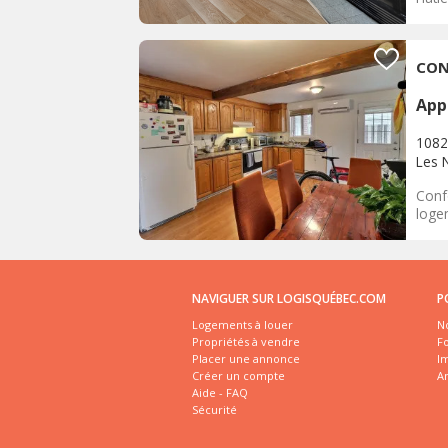
CON
App
1082
Les 
Confo
logem
NAVIGUER SUR LOGISQUÉBEC.COM
P
Logements à louer
No
Propriétés à vendre
Fo
Placer une annonce
I
Créer un compte
A
Aide - FAQ
Sécurité