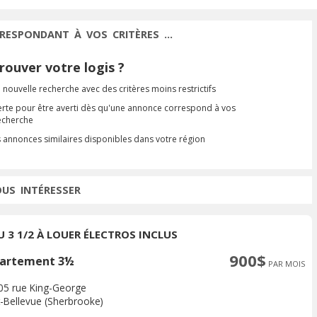
RESPONDANT À VOS CRITÈRES ...
ouver votre logis ?
 nouvelle recherche avec des critères moins restrictifs
erte pour être averti dès qu'une annonce correspond à vos
recherche
s annonces similaires disponibles dans votre région
OUS INTÉRESSER
U 3 1/2 À LOUER ÉLECTROS INCLUS
900$
artement 3½
PAR MOIS
905 rue King-George
-Bellevue (Sherbrooke)