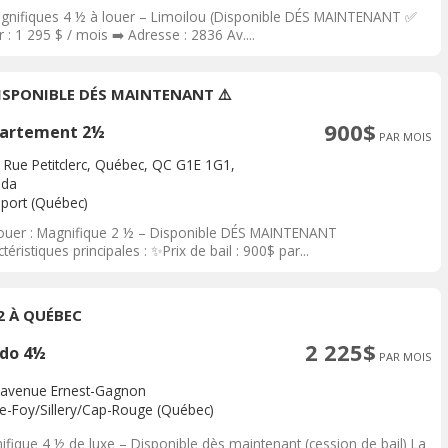
nifiques 4 ½ à louer – Limoilou (Disponible DÉS MAINTENANT ✅
 : 1 295 $ / mois ➡️ Adresse : 2836 Av....
DISPONIBLE DÉS MAINTENANT ⚠️
900$
artement 2½
PAR MOIS
 Rue Petitclerc, Québec, QC G1E 1G1,
ada
port (Québec)
ouer : Magnifique 2 ½ – Disponible DÉS MAINTENANT
téristiques principales : ✨Prix de bail : 900$ par...
/2 À QUÉBEC
2 225$
do 4½
PAR MOIS
 avenue Ernest-Gagnon
te-Foy/Sillery/Cap-Rouge (Québec)
ifique 4 ½ de luxe – Disponible dès maintenant (cession de bail) La