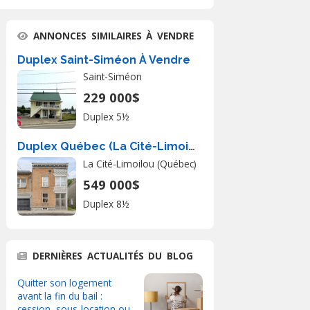
ANNONCES SIMILAIRES À VENDRE
Duplex Saint-Siméon À Vendre
Saint-Siméon
229 000$
Duplex 5½
Duplex Québec (La Cité-Limoilou) � Vendre
La Cité-Limoilou (Québec)
549 000$
Duplex 8½
DERNIÈRES ACTUALITÉS DU BLOG
Quitter son logement
avant la fin du bail :
cession, sous-location ou