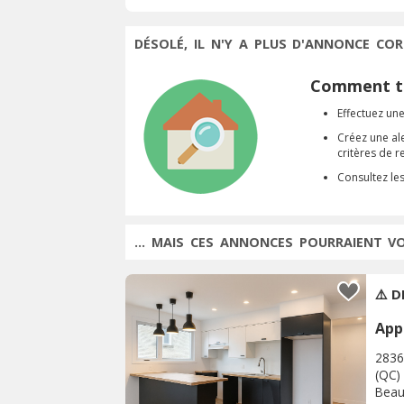
DÉSOLÉ, IL N'Y A PLUS D'ANNONCE COR
Comment tr
Effectuez une
Créez une al
critères de 
Consultez le
... MAIS CES ANNONCES POURRAIENT V
⚠️ 
App
2836
(QC)
Beau