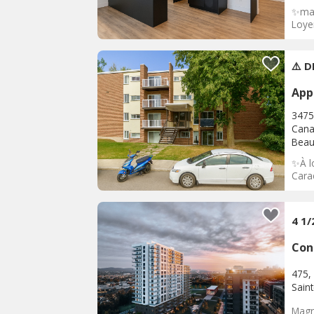
✨mag
Loyer
⚠️ 
App
3475
Can
Beau
✨À l
Carac
4 1
Con
475,
Sain
Magn