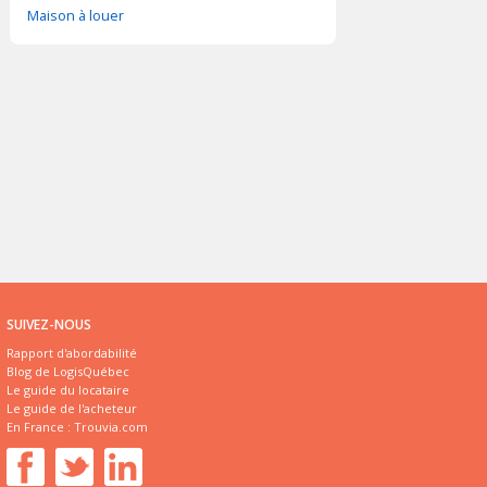
Maison à louer
SUIVEZ-NOUS
Rapport d'abordabilité
Blog de LogisQuébec
Le guide du locataire
Le guide de l'acheteur
En France :
Trouvia.com