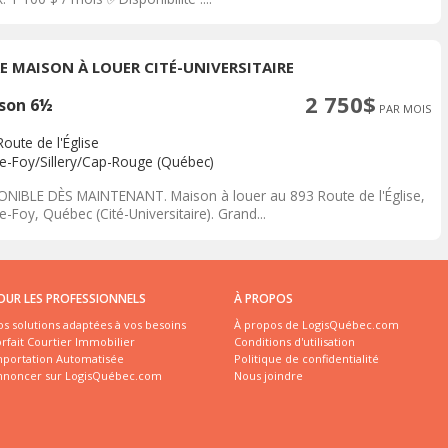
RE MAISON À LOUER CITÉ-UNIVERSITAIRE
2 750$
son 6½
PAR MOIS
oute de l'Église
te-Foy/Sillery/Cap-Rouge (Québec)
ONIBLE DÈS MAINTENANT. Maison à louer au 893 Route de l'Église,
e-Foy, Québec (Cité-Universitaire). Grand...
OUR LES PROFESSIONNELS
À PROPOS
s solutions adaptées à vos besoins
À propos de LogisQuébec.com
rfait Courtier Immobilier
Conditions d'utilisation
mportation Automatisée
Politique de confidentialité
nnoncer sur LogisQuébec.com
Nous joindre