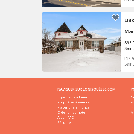
LIB
Mai
893 R
Sain
DISP
Saint
NAVIGUER SUR LOGISQUÉBEC.COM
P
Logements à louer
No
Propriétés à vendre
Fo
Placer une annonce
I
Créer un compte
A
Aide - FAQ
Sécurité