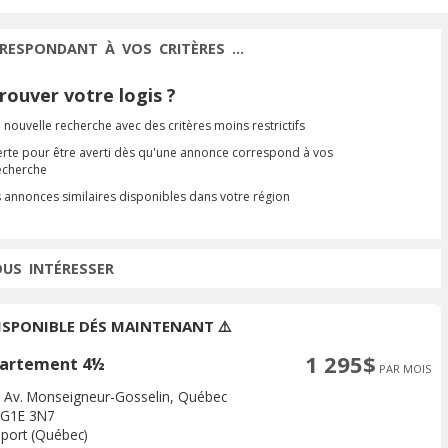
RESPONDANT À VOS CRITÈRES ...
ouver votre logis ?
 nouvelle recherche avec des critères moins restrictifs
erte pour être averti dès qu'une annonce correspond à vos
recherche
s annonces similaires disponibles dans votre région
OUS INTÉRESSER
DISPONIBLE DÉS MAINTENANT ⚠️
1 295$
artement 4½
PAR MOIS
 Av. Monseigneur-Gosselin, Québec
 G1E 3N7
port (Québec)