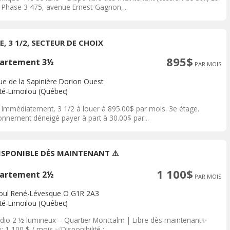
– Phase 3 475, avenue Ernest-Gagnon,...
E, 3 1/2, SECTEUR DE CHOIX
895$
artement 3½
PAR MOIS
rue de la Sapinière Dorion Ouest
ité-Limoilou (Québec)
e Immédiatement, 3 1/2 à louer à 895.00$ par mois. 3e étage.
ionnement déneigé payer à part à 30.00$ par...
DISPONIBLE DÉS MAINTENANT ⚠️
1 100$
artement 2½
PAR MOIS
oul René-Lévesque O G1R 2A3
ité-Limoilou (Québec)
dio 2 ½ lumineux – Quartier Montcalm | Libre dès maintenant✨
: 1 100 $ / mois ✅Disponibilité :...