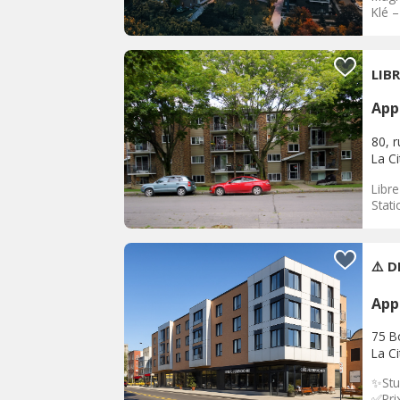
Klé 
LIBR
App
80, 
La C
Libr
Stat
⚠️ 
App
75 B
La C
✨Stu
✅Prix